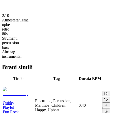
2:10
Atmosfera/Tema
upbeat
retro
80s
Strumenti
percussion
bass
Altri tag
instrumental
Brani simili
Titolo
Tag
Durata
BPM
Electronic, Percussion,
Quirky
Marimba, Children,
0:40
-
Playful
Happy, Upbeat
Fun Rock