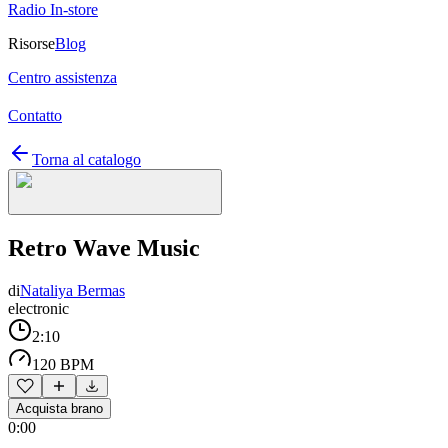
Radio In-store
Risorse
Blog
Centro assistenza
Contatto
Torna al catalogo
Retro Wave Music
di
Nataliya Bermas
electronic
2:10
120 BPM
Acquista brano
0:00