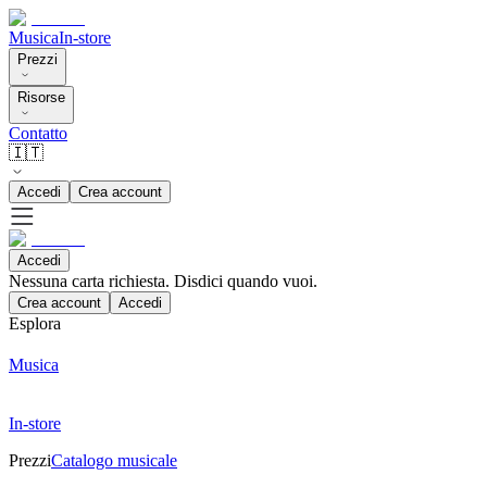
Musica
In-store
Prezzi
Risorse
Contatto
🇮🇹
Accedi
Crea account
Accedi
Nessuna carta richiesta. Disdici quando vuoi.
Crea account
Accedi
Esplora
Musica
In-store
Prezzi
Catalogo musicale