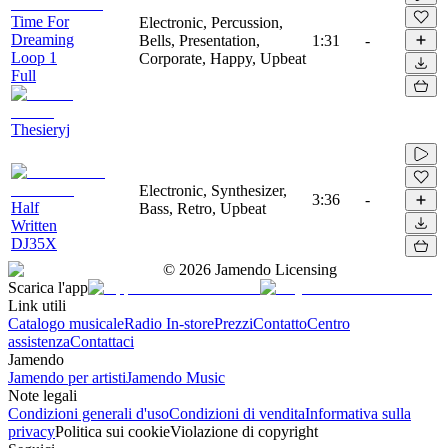
Time For
Electronic, Percussion,
Dreaming
Bells, Presentation,
1:31
-
Loop 1
Corporate, Happy, Upbeat
Full
Thesieryj
Electronic, Synthesizer,
3:36
-
Half
Bass, Retro, Upbeat
Written
DJ35X
©
2026
Jamendo Licensing
Scarica l'app
Link utili
Catalogo musicale
Radio In-store
Prezzi
Contatto
Centro
assistenza
Contattaci
Jamendo
Jamendo per artisti
Jamendo Music
Note legali
Condizioni generali d'uso
Condizioni di vendita
Informativa sulla
privacy
Politica sui cookie
Violazione di copyright