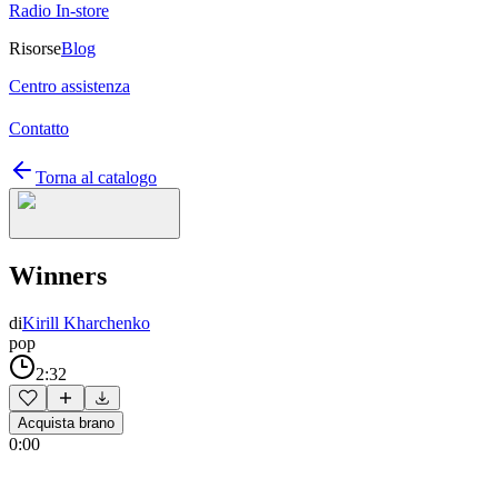
Radio In-store
Risorse
Blog
Centro assistenza
Contatto
Torna al catalogo
Winners
di
Kirill Kharchenko
pop
2:32
Acquista brano
0:00