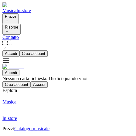
Musica
In-store
Prezzi
Risorse
Contatto
🇮🇹
Accedi
Crea account
Accedi
Nessuna carta richiesta. Disdici quando vuoi.
Crea account
Accedi
Esplora
Musica
In-store
Prezzi
Catalogo musicale