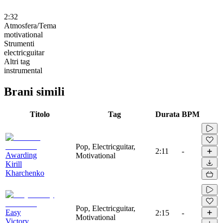
2:32
Atmosfera/Tema
motivational
Strumenti
electricguitar
Altri tag
instrumental
Brani simili
Titolo
Tag
Durata
BPM
Pop, Electricguitar,
2:11
-
Awarding
Motivational
Kirill
Kharchenko
Pop, Electricguitar,
Easy
2:15
-
Motivational
Victory