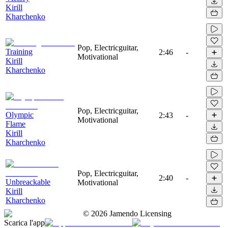
Kirill
Kharchenko
Pop, Electricguitar,
Training
2:46
-
Motivational
Kirill
Kharchenko
Pop, Electricguitar,
Olympic
2:43
-
Motivational
Flame
Kirill
Kharchenko
Pop, Electricguitar,
2:40
-
Unbreackable
Motivational
Kirill
Kharchenko
©
2026
Jamendo Licensing
Scarica l'app