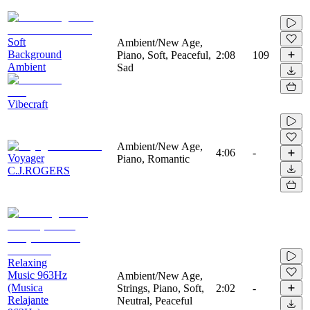
Soft
Ambient/New Age,
Background
Piano, Soft, Peaceful,
2:08
109
Ambient
Sad
Vibecraft
Ambient/New Age,
4:06
-
Voyager
Piano, Romantic
C.J.ROGERS
Relaxing
Music 963Hz
Ambient/New Age,
(Musica
Strings, Piano, Soft,
2:02
-
Relajante
Neutral, Peaceful