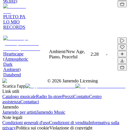
963Hz)
PUETO PA
LO MIO
RECORDS
Ambient/New Age,
Heartscape
2:28
-
Piano, Peaceful
(Atmospheric
Dark
Ambient)
Databend
©
2026
Jamendo Licensing
Scarica l'app
Link utili
Catalogo musicale
Radio In-store
Prezzi
Contatto
Centro
assistenza
Contattaci
Jamendo
Jamendo per artisti
Jamendo Music
Note legali
Condizioni generali d'uso
Condizioni di vendita
Informativa sulla
privacy
Politica sui cookie
Violazione di copyright