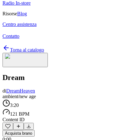
Radio In-store
Risorse
Blog
Centro assistenza
Contatto
Torna al catalogo
Dream
di
DreamHeaven
ambient/new age
3:20
121 BPM
Content ID
Acquista brano
0:00