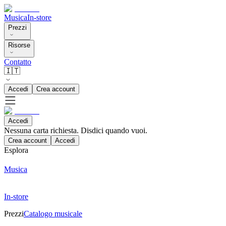
Musica
In-store
Prezzi
Risorse
Contatto
🇮🇹
Accedi
Crea account
Accedi
Nessuna carta richiesta. Disdici quando vuoi.
Crea account
Accedi
Esplora
Musica
In-store
Prezzi
Catalogo musicale