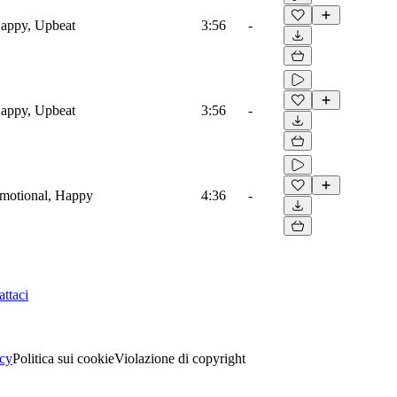
Happy, Upbeat
3:56
-
Happy, Upbeat
3:56
-
Emotional, Happy
4:36
-
ttaci
acy
Politica sui cookie
Violazione di copyright