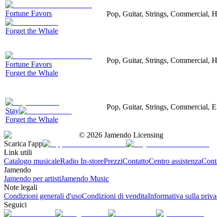
Fortune Favors
Pop, Guitar, Strings, Commercial, 
Forget the Whale
Pop, Guitar, Strings, Commercial, 
Fortune Favors
Forget the Whale
Pop, Guitar, Strings, Commercial, 
Stay
Forget the Whale
©
2026
Jamendo Licensing
Scarica l'app
Link utili
Catalogo musicale
Radio In-store
Prezzi
Contatto
Centro assistenza
Conta
Jamendo
Jamendo per artisti
Jamendo Music
Note legali
Condizioni generali d'uso
Condizioni di vendita
Informativa sulla priv
Seguici