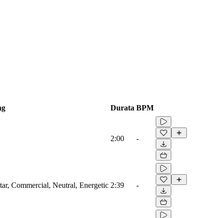
ag
Durata
BPM
2:00
-
itar, Commercial, Neutral, Energetic
2:39
-