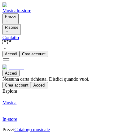
Musica
In-store
Prezzi
Risorse
Contatto
🇮🇹
Accedi
Crea account
Accedi
Nessuna carta richiesta. Disdici quando vuoi.
Crea account
Accedi
Esplora
Musica
In-store
Prezzi
Catalogo musicale