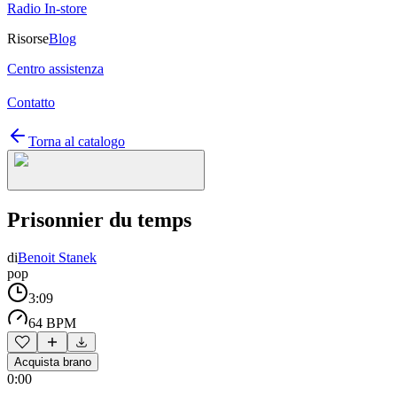
Radio In-store
Risorse
Blog
Centro assistenza
Contatto
Torna al catalogo
Prisonnier du temps
di
Benoit Stanek
pop
3:09
64 BPM
Acquista brano
0:00