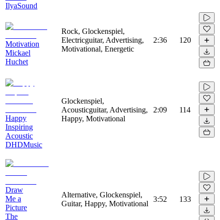
IlyaSound
Rock, Glockenspiel,
Electricguitar, Advertising,
2:36
120
Motivation
Motivational, Energetic
Mickael
Huchet
Glockenspiel,
Acousticguitar, Advertising,
2:09
114
Happy
Happy, Motivational
Inspiring
Acoustic
DHDMusic
Draw
Alternative, Glockenspiel,
Me a
3:52
133
Guitar, Happy, Motivational
Picture
The