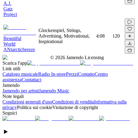
A.J.
Gatz
Project
Glockenspiel, Strings,
Advertising, Motivational,
4:08
120
Beautiful
Inspirational
World
ANtarcticbreeze
©
2026
Jamendo Licensing
Scarica l'app
Link utili
Catalogo musicale
Radio In-store
Prezzi
Contatto
Centro
assistenza
Contattaci
Jamendo
Jamendo per artisti
Jamendo Music
Note legali
Condizioni generali d'uso
Condizioni di vendita
Informativa sulla
privacy
Politica sui cookie
Violazione di copyright
Seguici