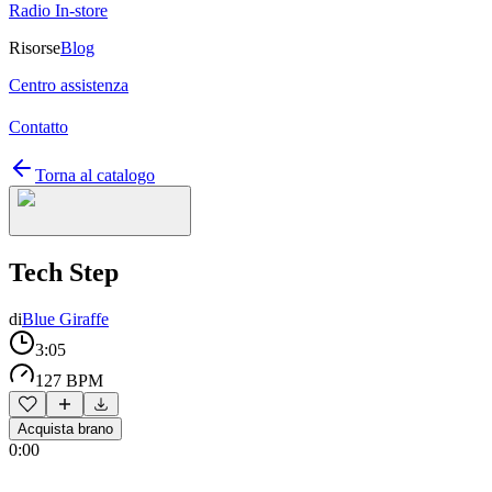
Radio In-store
Risorse
Blog
Centro assistenza
Contatto
Torna al catalogo
Tech Step
di
Blue Giraffe
3:05
127 BPM
Acquista brano
0:00