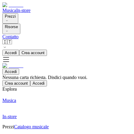
Musica
In-store
Prezzi
Risorse
Contatto
🇮🇹
Accedi
Crea account
Accedi
Nessuna carta richiesta. Disdici quando vuoi.
Crea account
Accedi
Esplora
Musica
In-store
Prezzi
Catalogo musicale