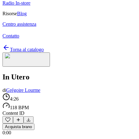
Radio In-store
Risorse
Blog
Centro assistenza
Contatto
Torna al catalogo
In Utero
di
Grégoire Lourme
4:26
118 BPM
Content ID
Acquista brano
0:00