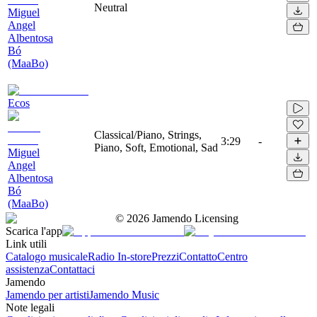
Neutral
Miguel
Angel
Albentosa
Bó
(MaaBo)
Ecos
Classical/Piano, Strings,
3:29
-
Piano, Soft, Emotional, Sad
Miguel
Angel
Albentosa
Bó
(MaaBo)
©
2026
Jamendo Licensing
Scarica l'app
Link utili
Catalogo musicale
Radio In-store
Prezzi
Contatto
Centro
assistenza
Contattaci
Jamendo
Jamendo per artisti
Jamendo Music
Note legali