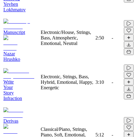
Yevhen
Lokhmatov
Manuscript
Electronic/House, Strings,
Bass, Atmospheric,
2:50
-
Emotional, Neutral
Nazar
Hrushko
Electronic, Strings, Bass,
Write
Hybrid, Emotional, Happy,
3:10
-
Your
Energetic
Story
Infraction
Derivas
Classical/Piano, Strings,
Piano, Soft, Emotional,
5:12
-