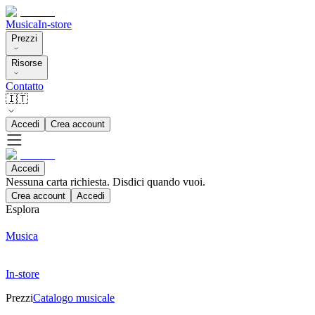
Musica
In-store
Prezzi
Risorse
Contatto
🇮🇹
Accedi
Crea account
Accedi
Nessuna carta richiesta. Disdici quando vuoi.
Crea account
Accedi
Esplora
Musica
In-store
Prezzi
Catalogo musicale