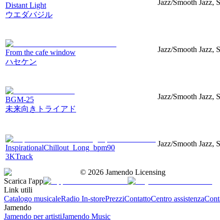
Jazz/Smooth Jazz, St
Distant Light
ウエダバジル
Jazz/Smooth Jazz, S
From the cafe window
ハセケン
Jazz/Smooth Jazz, St
BGM-25
未来向きトライアド
Jazz/Smooth Jazz, S
InspirationalChillout_Long_bpm90
3KTrack
©
2026
Jamendo Licensing
Scarica l'app
Link utili
Catalogo musicale
Radio In-store
Prezzi
Contatto
Centro assistenza
Conta
Jamendo
Jamendo per artisti
Jamendo Music