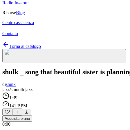
Radio In-store
Risorse
Blog
Centro assistenza
Contatto
Torna al catalogo
shulk _ song that beautiful sister is planni
di
shulk
jazz/smooth jazz
1:39
141 BPM
Acquista brano
0:00