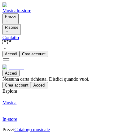
Musica
In-store
Prezzi
Risorse
Contatto
🇮🇹
Accedi
Crea account
Accedi
Nessuna carta richiesta. Disdici quando vuoi.
Crea account
Accedi
Esplora
Musica
In-store
Prezzi
Catalogo musicale