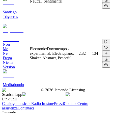
Neutral, Sentimental
Santiago
Trigueros
Non
Me
Electronic/Downtempo -
Ne
experimental, Electricpiano,
2:32
134
Frega
Shaker, Abstract, Peaceful
Niente
Version
Meditabondo
©
2026
Jamendo Licensing
Scarica l'app
Link utili
Catalogo musicale
Radio In-store
Prezzi
Contatto
Centro
assistenza
Contattaci
Jamendo