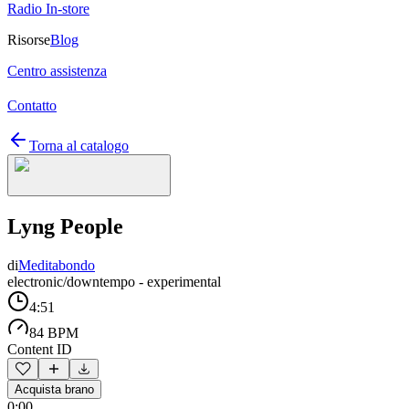
Radio In-store
Risorse
Blog
Centro assistenza
Contatto
Torna al catalogo
Lyng People
di
Meditabondo
electronic/downtempo - experimental
4:51
84 BPM
Content ID
Acquista brano
0:00