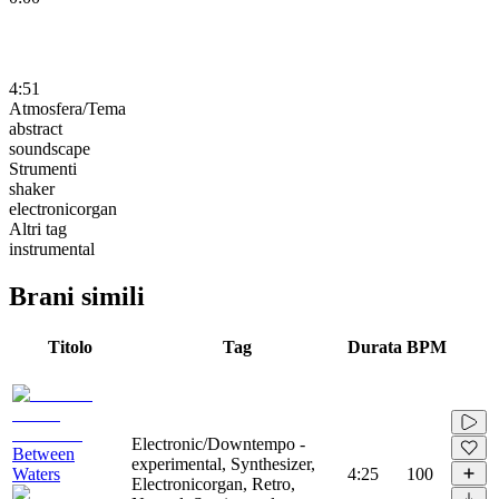
4:51
Atmosfera/Tema
abstract
soundscape
Strumenti
shaker
electronicorgan
Altri tag
instrumental
Brani simili
Titolo
Tag
Durata
BPM
Electronic/Downtempo -
Between
experimental, Synthesizer,
Waters
4:25
100
Electronicorgan, Retro,