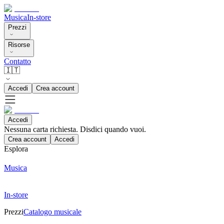
Musica
In-store
Prezzi
Risorse
Contatto
🇮🇹
Accedi
Crea account
Accedi
Nessuna carta richiesta. Disdici quando vuoi.
Crea account
Accedi
Esplora
Musica
In-store
Prezzi
Catalogo musicale