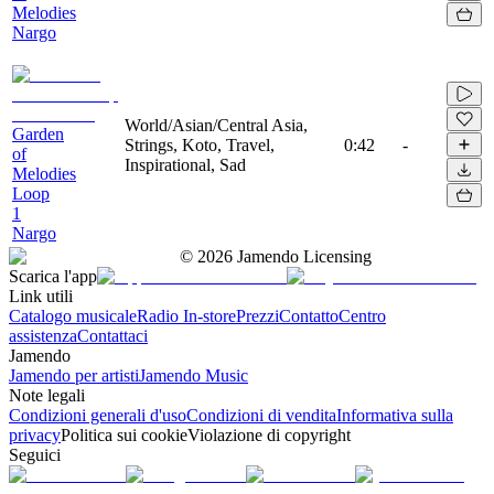
Melodies
Nargo
World/Asian/Central Asia,
Garden
Strings, Koto, Travel,
0:42
-
of
Inspirational, Sad
Melodies
Loop
1
Nargo
©
2026
Jamendo Licensing
Scarica l'app
Link utili
Catalogo musicale
Radio In-store
Prezzi
Contatto
Centro
assistenza
Contattaci
Jamendo
Jamendo per artisti
Jamendo Music
Note legali
Condizioni generali d'uso
Condizioni di vendita
Informativa sulla
privacy
Politica sui cookie
Violazione di copyright
Seguici