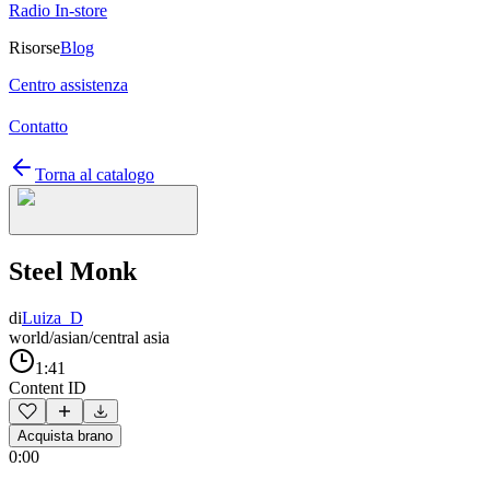
Radio In-store
Risorse
Blog
Centro assistenza
Contatto
Torna al catalogo
Steel Monk
di
Luiza_D
world/asian/central asia
1:41
Content ID
Acquista brano
0:00