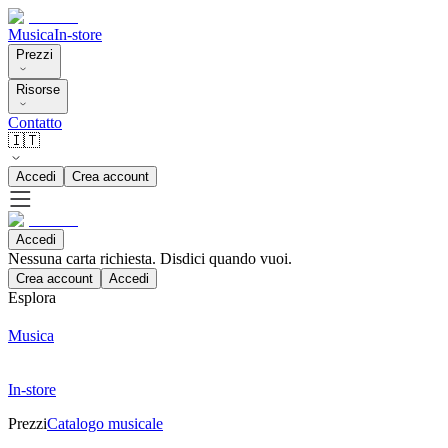
Musica
In-store
Prezzi
Risorse
Contatto
🇮🇹
Accedi
Crea account
Accedi
Nessuna carta richiesta. Disdici quando vuoi.
Crea account
Accedi
Esplora
Musica
In-store
Prezzi
Catalogo musicale