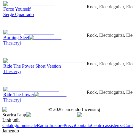
Rock, Electricguitar, El
Force Yourself
Serge Quadrado
Rock, Electricguitar, El
Burning Steel
Thesieryj
Rock, Electricguitar, El
Ride The Power Short Version
Thesieryj
Rock, Electricguitar, El
Ride The Power
Thesieryj
©
2026
Jamendo Licensing
Scarica l'app
Link utili
Catalogo musicale
Radio In-store
Prezzi
Contatto
Centro assistenza
Conta
Jamendo