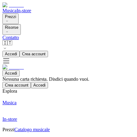
Musica
In-store
Prezzi
Risorse
Contatto
🇮🇹
Accedi
Crea account
Accedi
Nessuna carta richiesta. Disdici quando vuoi.
Crea account
Accedi
Esplora
Musica
In-store
Prezzi
Catalogo musicale