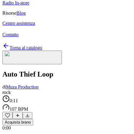
Radio In-store
Risorse
Blog
Centro assistenza
Contatto
Torna al catalogo
Auto Thief Loop
di
Muza Production
rock
0:11
107 BPM
Acquista brano
0:00