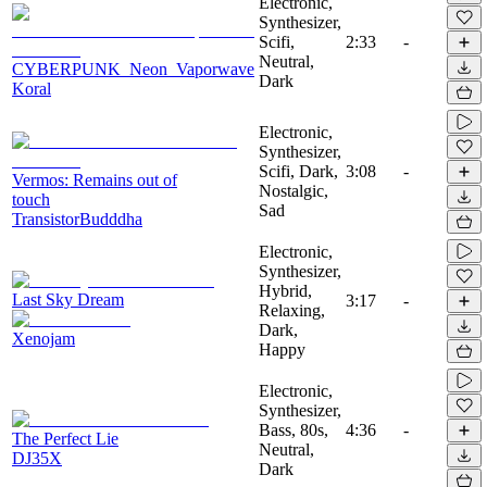
Electronic,
Synthesizer,
Scifi,
2:33
-
Neutral,
CYBERPUNK_Neon_Vaporwave
Dark
Koral
Electronic,
Synthesizer,
Scifi, Dark,
3:08
-
Vermos: Remains out of
Nostalgic,
touch
Sad
TransistorBudddha
Electronic,
Synthesizer,
Hybrid,
Last Sky Dream
3:17
-
Relaxing,
Dark,
Xenojam
Happy
Electronic,
Synthesizer,
Bass, 80s,
4:36
-
The Perfect Lie
Neutral,
DJ35X
Dark