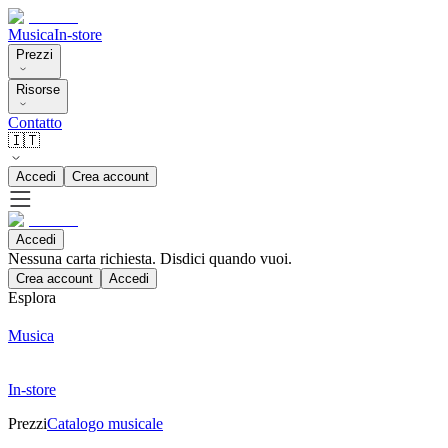
Musica
In-store
Prezzi
Risorse
Contatto
🇮🇹
Accedi
Crea account
Accedi
Nessuna carta richiesta. Disdici quando vuoi.
Crea account
Accedi
Esplora
Musica
In-store
Prezzi
Catalogo musicale