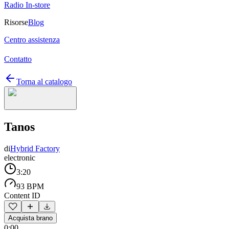
Radio In-store
Risorse
Blog
Centro assistenza
Contatto
Torna al catalogo
Tanos
di
Hybrid Factory
electronic
3:20
93 BPM
Content ID
Acquista brano
0:00