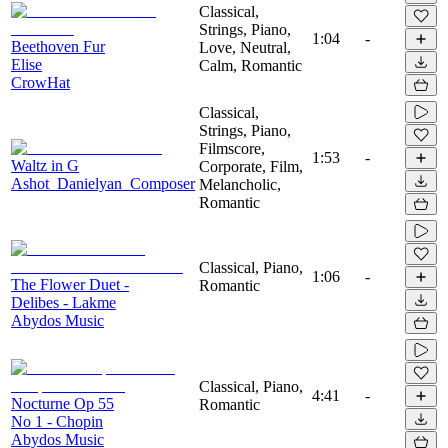
Classical,
Strings, Piano,
1:04
-
Beethoven Fur
Love, Neutral,
Elise
Calm, Romantic
CrowHat
Classical,
Strings, Piano,
Filmscore,
1:53
-
Waltz in G
Corporate, Film,
Ashot_Danielyan_Composer
Melancholic,
Romantic
Classical, Piano,
1:06
-
The Flower Duet -
Romantic
Delibes - Lakme
Abydos Music
Classical, Piano,
4:41
-
Nocturne Op 55
Romantic
No 1 - Chopin
Abydos Music