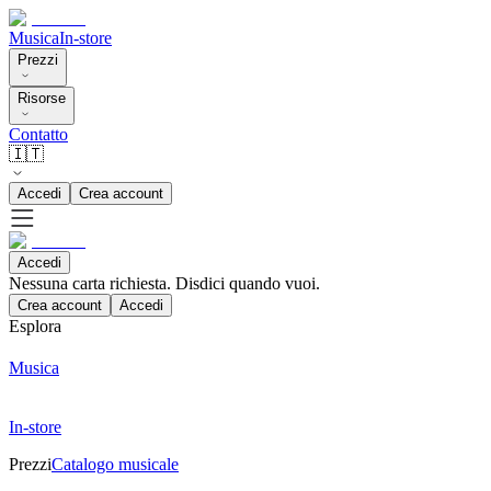
Musica
In-store
Prezzi
Risorse
Contatto
🇮🇹
Accedi
Crea account
Accedi
Nessuna carta richiesta. Disdici quando vuoi.
Crea account
Accedi
Esplora
Musica
In-store
Prezzi
Catalogo musicale