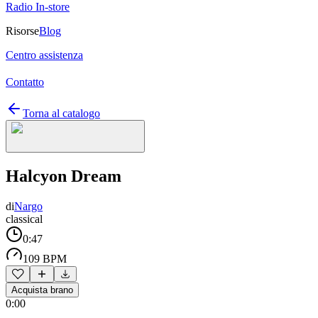
Radio In-store
Risorse
Blog
Centro assistenza
Contatto
Torna al catalogo
Halcyon Dream
di
Nargo
classical
0:47
109 BPM
Acquista brano
0:00