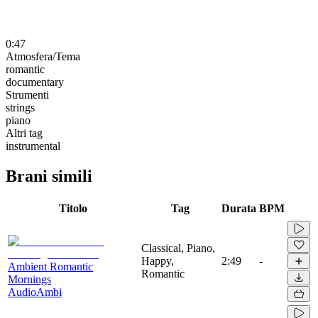
0:47
Atmosfera/Tema
romantic
documentary
Strumenti
strings
piano
Altri tag
instrumental
Brani simili
Titolo
Tag
Durata
BPM
Classical, Piano,
Happy,
2:49
-
Ambient Romantic
Romantic
Mornings
AudioAmbi