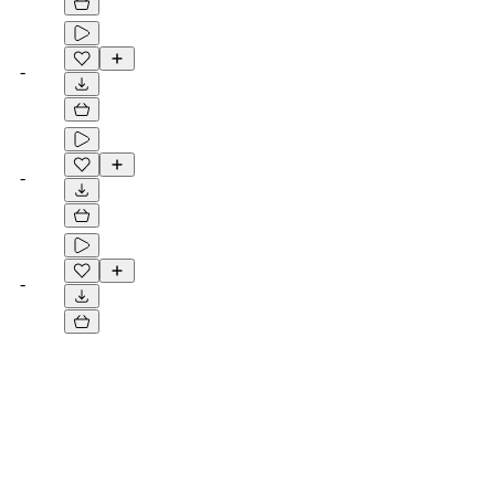
-
-
-