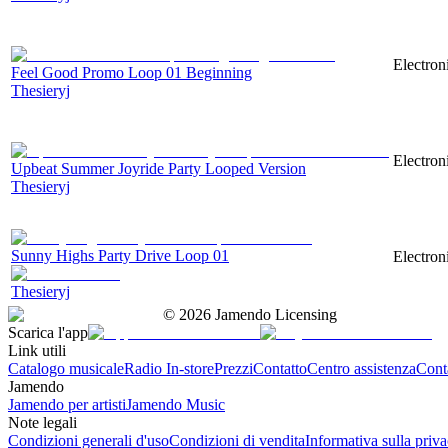
Electron
Feel Good Promo Loop 01 Beginning
Thesieryj
Electron
Upbeat Summer Joyride Party Looped Version
Thesieryj
Sunny Highs Party Drive Loop 01
Electron
Thesieryj
©
2026
Jamendo Licensing
Scarica l'app
Link utili
Catalogo musicale
Radio In-store
Prezzi
Contatto
Centro assistenza
Conta
Jamendo
Jamendo per artisti
Jamendo Music
Note legali
Condizioni generali d'uso
Condizioni di vendita
Informativa sulla priv