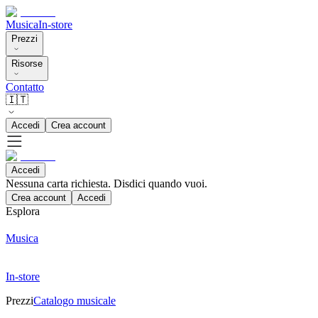
Musica
In-store
Prezzi
Risorse
Contatto
🇮🇹
Accedi
Crea account
Accedi
Nessuna carta richiesta. Disdici quando vuoi.
Crea account
Accedi
Esplora
Musica
In-store
Prezzi
Catalogo musicale