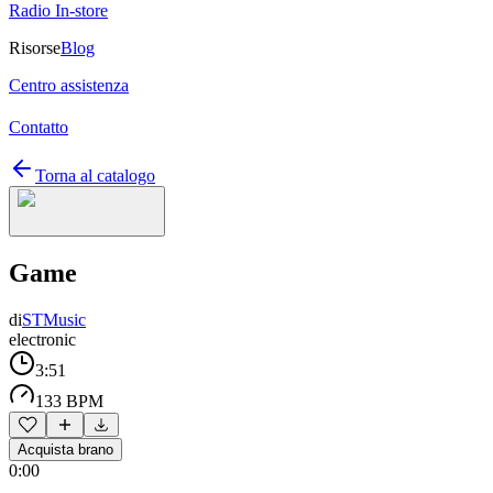
Radio In-store
Risorse
Blog
Centro assistenza
Contatto
Torna al catalogo
Game
di
STMusic
electronic
3:51
133 BPM
Acquista brano
0:00