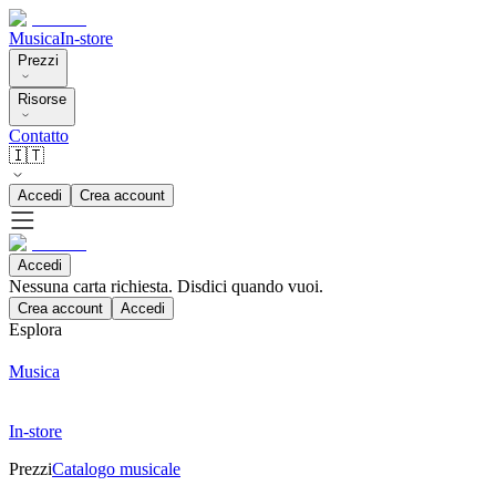
Musica
In-store
Prezzi
Risorse
Contatto
🇮🇹
Accedi
Crea account
Accedi
Nessuna carta richiesta. Disdici quando vuoi.
Crea account
Accedi
Esplora
Musica
In-store
Prezzi
Catalogo musicale