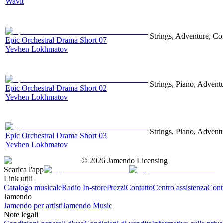
Wavit
Strings, Adventure, Cor
Epic Orchestral Drama Short 07
Yevhen Lokhmatov
Strings, Piano, Advent
Epic Orchestral Drama Short 02
Yevhen Lokhmatov
Strings, Piano, Advent
Epic Orchestral Drama Short 03
Yevhen Lokhmatov
©
2026
Jamendo Licensing
Scarica l'app
Link utili
Catalogo musicale
Radio In-store
Prezzi
Contatto
Centro assistenza
Conta
Jamendo
Jamendo per artisti
Jamendo Music
Note legali