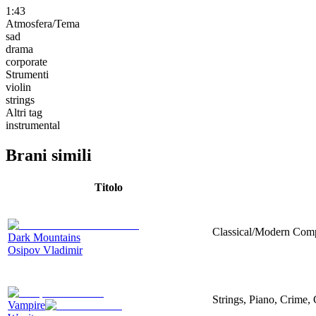
1:43
Atmosfera/Tema
sad
drama
corporate
Strumenti
violin
strings
Altri tag
instrumental
Brani simili
Titolo
Classical/Modern Compo
Dark Mountains
Osipov Vladimir
Strings, Piano, Crime,
Vampire