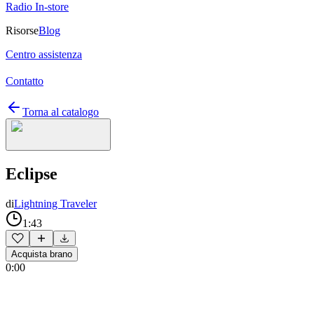
Radio In-store
Risorse
Blog
Centro assistenza
Contatto
Torna al catalogo
Eclipse
di
Lightning Traveler
1:43
Acquista brano
0:00