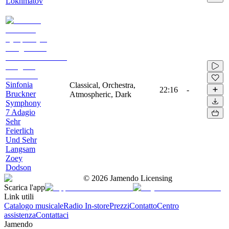
Lokhmatov
Sinfonia
Classical, Orchestra,
22:16
-
Bruckner
Atmospheric, Dark
Symphony
7 Adagio
Sehr
Feierlich
Und Sehr
Langsam
Zoey
Dodson
©
2026
Jamendo Licensing
Scarica l'app
Link utili
Catalogo musicale
Radio In-store
Prezzi
Contatto
Centro
assistenza
Contattaci
Jamendo