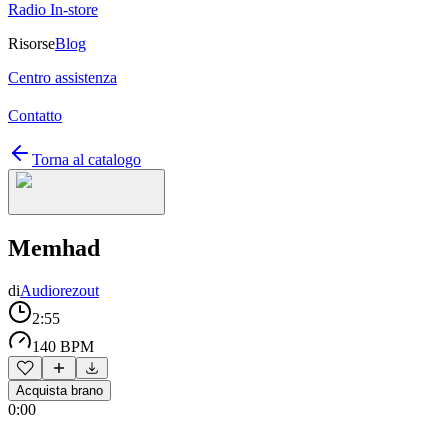
Radio In-store
Risorse
Blog
Centro assistenza
Contatto
Torna al catalogo
Memhad
di
Audiorezout
2:55
140 BPM
Acquista brano
0:00