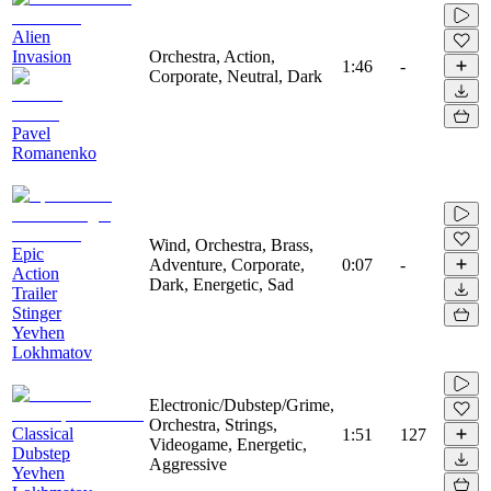
Alien
Invasion
Orchestra, Action,
1:46
-
Corporate, Neutral, Dark
Pavel
Romanenko
Wind, Orchestra, Brass,
Epic
Adventure, Corporate,
0:07
-
Action
Dark, Energetic, Sad
Trailer
Stinger
Yevhen
Lokhmatov
Electronic/Dubstep/Grime,
Orchestra, Strings,
Classical
1:51
127
Videogame, Energetic,
Dubstep
Aggressive
Yevhen