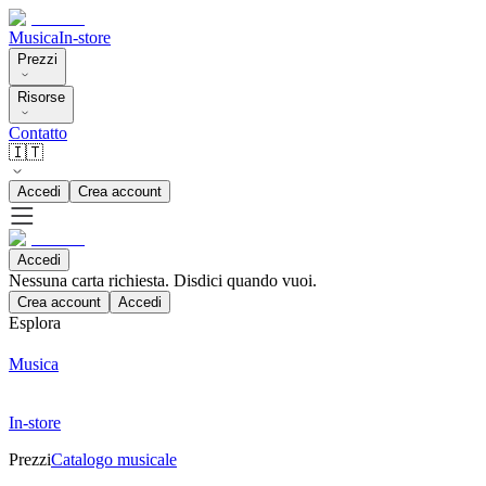
Musica
In-store
Prezzi
Risorse
Contatto
🇮🇹
Accedi
Crea account
Accedi
Nessuna carta richiesta. Disdici quando vuoi.
Crea account
Accedi
Esplora
Musica
In-store
Prezzi
Catalogo musicale