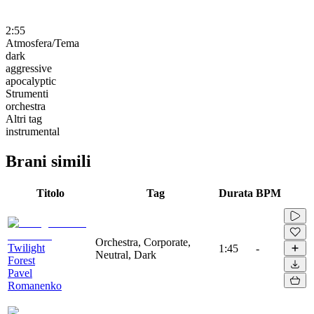
2:55
Atmosfera/Tema
dark
aggressive
apocalyptic
Strumenti
orchestra
Altri tag
instrumental
Brani simili
Titolo
Tag
Durata
BPM
Orchestra, Corporate,
Twilight
1:45
-
Neutral, Dark
Forest
Pavel
Romanenko