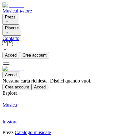
Musica
In-store
Prezzi
Risorse
Contatto
🇮🇹
Accedi
Crea account
Accedi
Nessuna carta richiesta. Disdici quando vuoi.
Crea account
Accedi
Esplora
Musica
In-store
Prezzi
Catalogo musicale