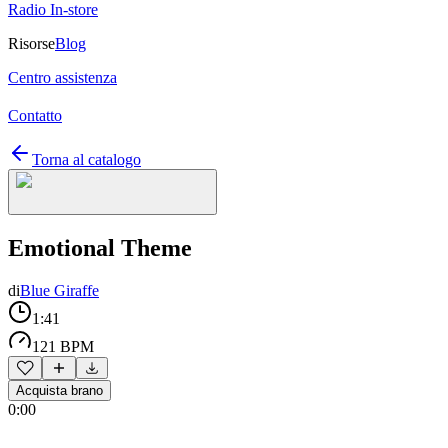
Radio In-store
Risorse
Blog
Centro assistenza
Contatto
Torna al catalogo
Emotional Theme
di
Blue Giraffe
1:41
121 BPM
Acquista brano
0:00