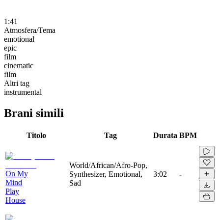
1:41
Atmosfera/Tema
emotional
epic
film
cinematic
film
Altri tag
instrumental
Brani simili
Titolo
Tag
Durata
BPM
World/African/Afro-Pop,
On My
Synthesizer, Emotional,
3:02
-
Mind
Sad
Play
House