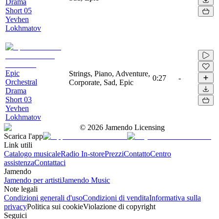
Drama
Short 05
Yevhen
Lokhmatov
Epic
Strings, Piano, Adventure,
0:27
-
Orchestral
Corporate, Sad, Epic
Drama
Short 03
Yevhen
Lokhmatov
©
2026
Jamendo Licensing
Scarica l'app
Link utili
Catalogo musicale
Radio In-store
Prezzi
Contatto
Centro
assistenza
Contattaci
Jamendo
Jamendo per artisti
Jamendo Music
Note legali
Condizioni generali d'uso
Condizioni di vendita
Informativa sulla
privacy
Politica sui cookie
Violazione di copyright
Seguici