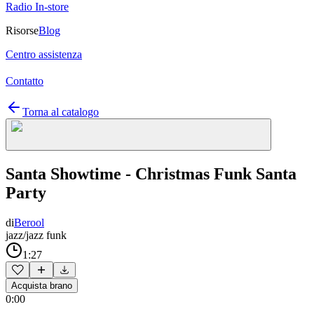
Radio In-store
Risorse
Blog
Centro assistenza
Contatto
Torna al catalogo
Santa Showtime - Christmas Funk Santa
Party
di
Berool
jazz/jazz funk
1:27
Acquista brano
0:00