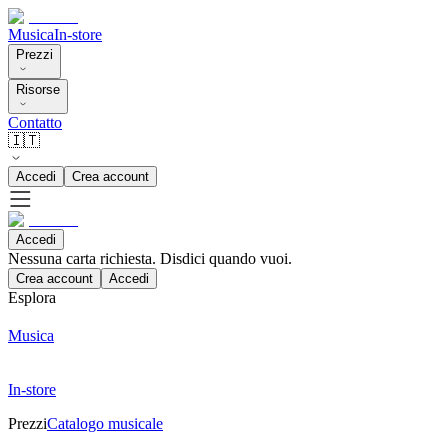
Musica
In-store
Prezzi
Risorse
Contatto
🇮🇹
Accedi
Crea account
Accedi
Nessuna carta richiesta. Disdici quando vuoi.
Crea account
Accedi
Esplora
Musica
In-store
Prezzi
Catalogo musicale