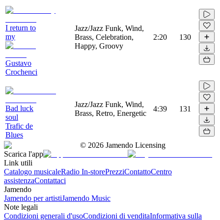
I return to
Jazz/Jazz Funk, Wind,
my
Brass, Celebration,
2:20
130
Happy, Groovy
Gustavo
Crochenci
Jazz/Jazz Funk, Wind,
Bad luck
4:39
131
Brass, Retro, Energetic
soul
Trafic de
Blues
©
2026
Jamendo Licensing
Scarica l'app
Link utili
Catalogo musicale
Radio In-store
Prezzi
Contatto
Centro
assistenza
Contattaci
Jamendo
Jamendo per artisti
Jamendo Music
Note legali
Condizioni generali d'uso
Condizioni di vendita
Informativa sulla