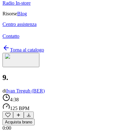
Radio In-store
Risorse
Blog
Centro assistenza
Contatto
Torna al catalogo
9.
di
Ivan Tregub (BER)
4:38
125 BPM
Acquista brano
0:00