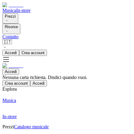
Musica
In-store
Prezzi
Risorse
Contatto
🇮🇹
Accedi
Crea account
Accedi
Nessuna carta richiesta. Disdici quando vuoi.
Crea account
Accedi
Esplora
Musica
In-store
Prezzi
Catalogo musicale