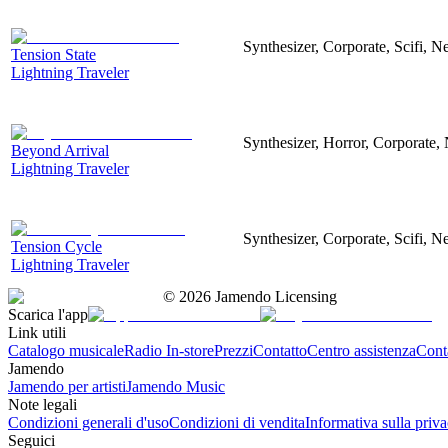
Synthesizer, Corporate, Scifi, N
Tension State
Lightning Traveler
Synthesizer, Horror, Corporate, 
Beyond Arrival
Lightning Traveler
Synthesizer, Corporate, Scifi, N
Tension Cycle
Lightning Traveler
©
2026
Jamendo Licensing
Scarica l'app
Link utili
Catalogo musicale
Radio In-store
Prezzi
Contatto
Centro assistenza
Conta
Jamendo
Jamendo per artisti
Jamendo Music
Note legali
Condizioni generali d'uso
Condizioni di vendita
Informativa sulla priv
Seguici