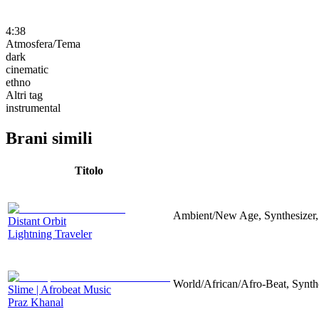
4:38
Atmosfera/Tema
dark
cinematic
ethno
Altri tag
instrumental
Brani simili
Titolo
Ambient/New Age, Synthesizer,
Distant Orbit
Lightning Traveler
World/African/Afro-Beat, Synth
Slime | Afrobeat Music
Praz Khanal