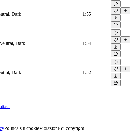
eutral, Dark
1:55
-
Neutral, Dark
1:54
-
eutral, Dark
1:52
-
ttaci
acy
Politica sui cookie
Violazione di copyright