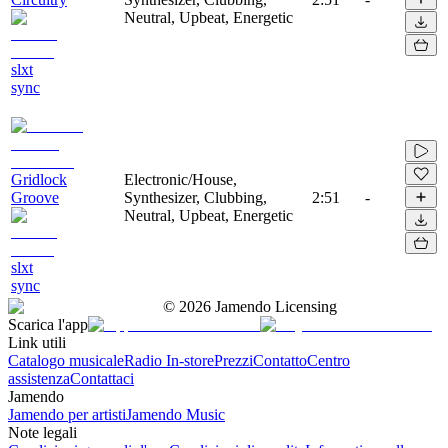
Neutral, Upbeat, Energetic
slxt
sync
Gridlock
Electronic/House,
Groove
Synthesizer, Clubbing,
2:51
-
Neutral, Upbeat, Energetic
slxt
sync
©
2026
Jamendo Licensing
Scarica l'app
Link utili
Catalogo musicale
Radio In-store
Prezzi
Contatto
Centro
assistenza
Contattaci
Jamendo
Jamendo per artisti
Jamendo Music
Note legali