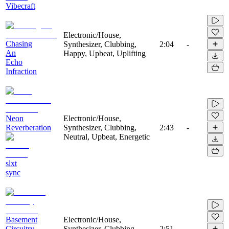
Vibecraft
Electronic/House,
Chasing
Synthesizer, Clubbing,
2:04
-
An
Happy, Upbeat, Uplifting
Echo
Infraction
Neon
Electronic/House,
Reverberation
Synthesizer, Clubbing,
2:43
-
Neutral, Upbeat, Energetic
slxt
sync
Basement
Electronic/House,
Circuitry
Synthesizer, Clubbing,
2:51
-