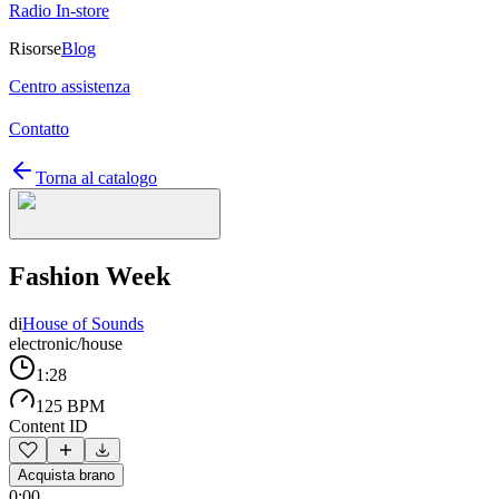
Radio In-store
Risorse
Blog
Centro assistenza
Contatto
Torna al catalogo
Fashion Week
di
House of Sounds
electronic/house
1:28
125 BPM
Content ID
Acquista brano
0:00