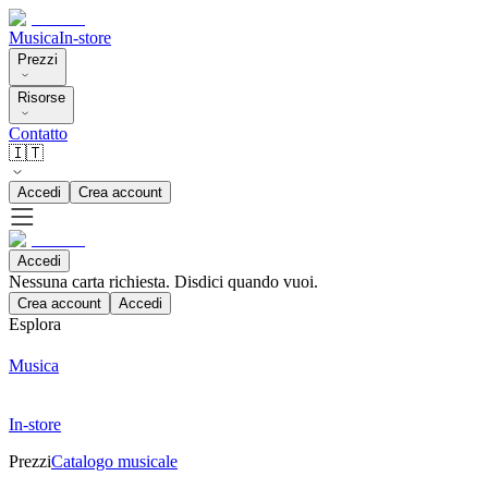
Musica
In-store
Prezzi
Risorse
Contatto
🇮🇹
Accedi
Crea account
Accedi
Nessuna carta richiesta. Disdici quando vuoi.
Crea account
Accedi
Esplora
Musica
In-store
Prezzi
Catalogo musicale