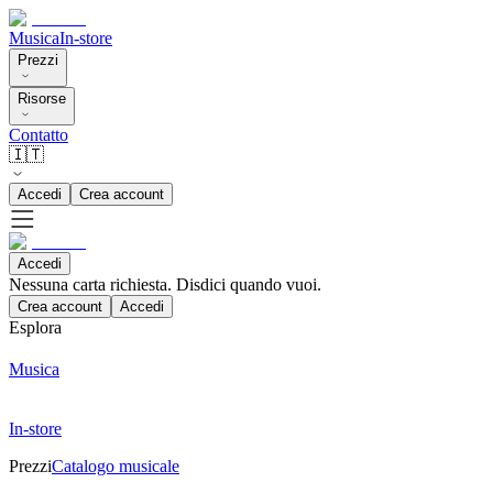
Musica
In-store
Prezzi
Risorse
Contatto
🇮🇹
Accedi
Crea account
Accedi
Nessuna carta richiesta. Disdici quando vuoi.
Crea account
Accedi
Esplora
Musica
In-store
Prezzi
Catalogo musicale