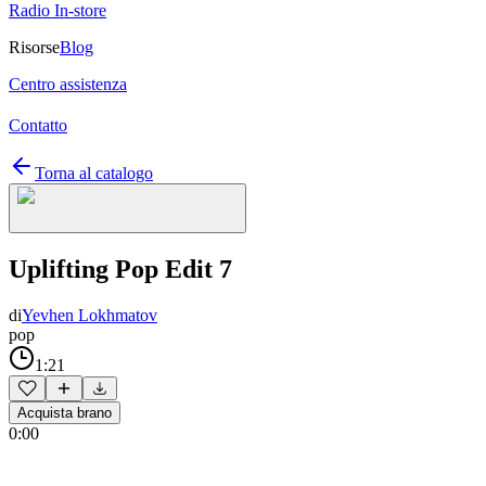
Radio In-store
Risorse
Blog
Centro assistenza
Contatto
Torna al catalogo
Uplifting Pop Edit 7
di
Yevhen Lokhmatov
pop
1:21
Acquista brano
0:00