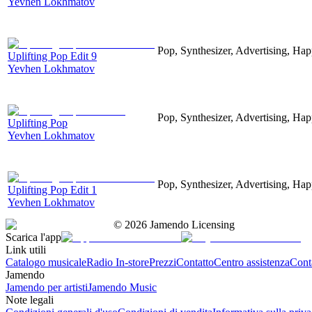
Yevhen Lokhmatov
Pop, Synthesizer, Advertising, Hap
Uplifting Pop Edit 9
Yevhen Lokhmatov
Pop, Synthesizer, Advertising, Hap
Uplifting Pop
Yevhen Lokhmatov
Pop, Synthesizer, Advertising, Hap
Uplifting Pop Edit 1
Yevhen Lokhmatov
©
2026
Jamendo Licensing
Scarica l'app
Link utili
Catalogo musicale
Radio In-store
Prezzi
Contatto
Centro assistenza
Conta
Jamendo
Jamendo per artisti
Jamendo Music
Note legali