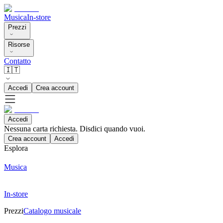
Musica
In-store
Prezzi
Risorse
Contatto
🇮🇹
Accedi
Crea account
Accedi
Nessuna carta richiesta. Disdici quando vuoi.
Crea account
Accedi
Esplora
Musica
In-store
Prezzi
Catalogo musicale