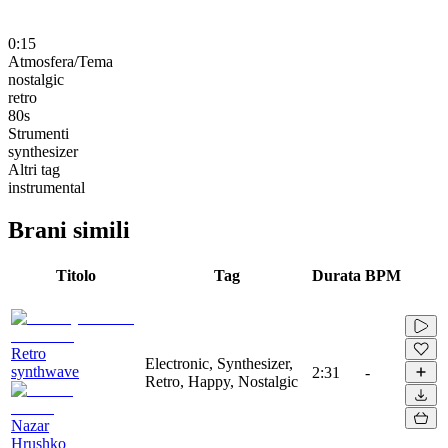
0:15
Atmosfera/Tema
nostalgic
retro
80s
Strumenti
synthesizer
Altri tag
instrumental
Brani simili
Titolo
Tag
Durata
BPM
Retro
Electronic, Synthesizer,
synthwave
2:31
-
Retro, Happy, Nostalgic
Nazar
Hrushko