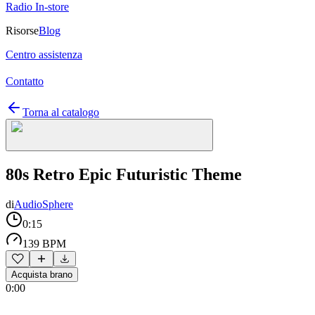
Radio In-store
Risorse
Blog
Centro assistenza
Contatto
Torna al catalogo
80s Retro Epic Futuristic Theme
di
AudioSphere
0:15
139 BPM
Acquista brano
0:00