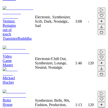
Electronic, Synthesizer,
Vermos:
Scifi, Dark, Nostalgic,
3:08
-
Remains
Sad
out of
touch
TransistorBudddha
Video
Electronic/Chill Out,
Game
Synthesizer, Lounge,
1:46
120
Master
Neutral, Nostalgic
Mickael
Huchet
Retro
Synthesizer, Bells, 90s,
House
Fashion, Production,
1:13
120