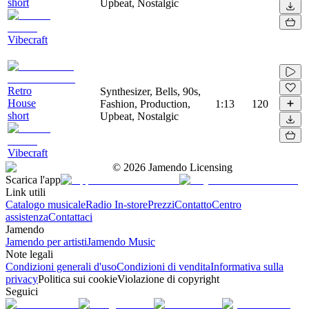
short
Upbeat, Nostalgic
Vibecraft
Retro
Synthesizer, Bells, 90s,
House
Fashion, Production,
1:13
120
short
Upbeat, Nostalgic
Vibecraft
©
2026
Jamendo Licensing
Scarica l'app
Link utili
Catalogo musicale
Radio In-store
Prezzi
Contatto
Centro
assistenza
Contattaci
Jamendo
Jamendo per artisti
Jamendo Music
Note legali
Condizioni generali d'uso
Condizioni di vendita
Informativa sulla
privacy
Politica sui cookie
Violazione di copyright
Seguici