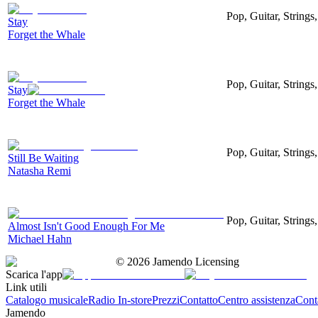
Pop, Guitar, String
Stay
Forget the Whale
Pop, Guitar, String
Stay
Forget the Whale
Pop, Guitar, Strings
Still Be Waiting
Natasha Remi
Pop, Guitar, Strings
Almost Isn't Good Enough For Me
Michael Hahn
©
2026
Jamendo Licensing
Scarica l'app
Link utili
Catalogo musicale
Radio In-store
Prezzi
Contatto
Centro assistenza
Conta
Jamendo