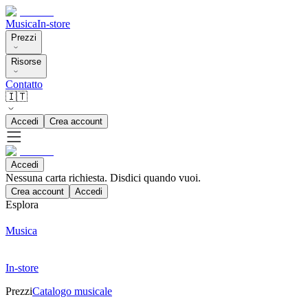
Musica
In-store
Prezzi
Risorse
Contatto
🇮🇹
Accedi
Crea account
Accedi
Nessuna carta richiesta. Disdici quando vuoi.
Crea account
Accedi
Esplora
Musica
In-store
Prezzi
Catalogo musicale