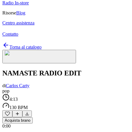
Radio In-store
Risorse
Blog
Centro assistenza
Contatto
Torna al catalogo
NAMASTE RADIO EDIT
di
Carlos Carty
pop
4:13
130 BPM
Acquista brano
0:00