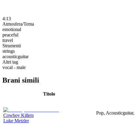
4:13
Atmosfera/Tema
emotional
peaceful
travel
Strumenti
strings
acousticguitar
Altri tag
vocal - male
Brani simili
Titolo
Pop, Acousticguitar,
Cowboy Killers
Luke Metzler