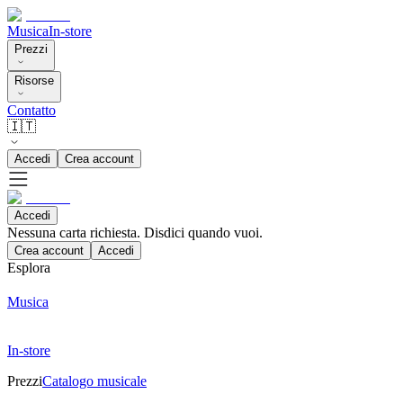
Musica
In-store
Prezzi
Risorse
Contatto
🇮🇹
Accedi
Crea account
Accedi
Nessuna carta richiesta. Disdici quando vuoi.
Crea account
Accedi
Esplora
Musica
In-store
Prezzi
Catalogo musicale