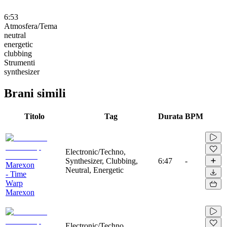
6:53
Atmosfera/Tema
neutral
energetic
clubbing
Strumenti
synthesizer
Brani simili
Titolo
Tag
Durata
BPM
Electronic/Techno,
Synthesizer, Clubbing,
6:47
-
Marexon
Neutral, Energetic
- Time
Warp
Marexon
Electronic/Techno,