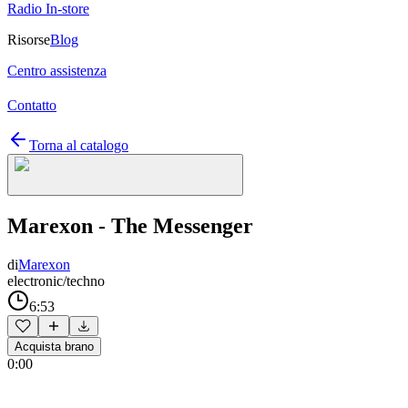
Radio In-store
Risorse
Blog
Centro assistenza
Contatto
Torna al catalogo
Marexon - The Messenger
di
Marexon
electronic/techno
6:53
Acquista brano
0:00