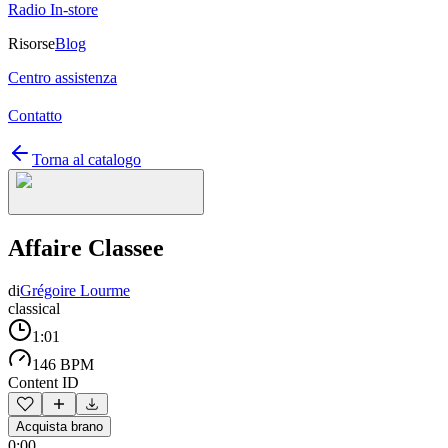
Radio In-store
Risorse
Blog
Centro assistenza
Contatto
Torna al catalogo
Affaire Classee
di
Grégoire Lourme
classical
1:01
146 BPM
Content ID
Acquista brano
0:00