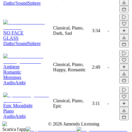
Datho'SoundSphere
Classical, Piano,
3:34
-
NO FACE
Dark, Sad
GLASS
Datho'SoundSphere
Classical, Piano,
Ambient
2:49
-
Happy, Romantic
Romantic
Mornings
AudioAmbi
Classical, Piano,
3:11
-
Epic Moonlight
Epic
Piano
AudioAmbi
©
2026
Jamendo Licensing
Scarica l'app