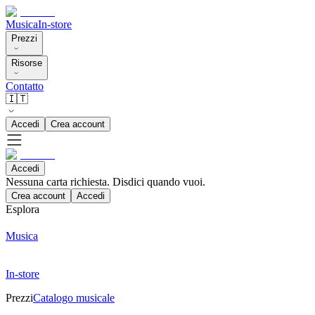
Musica
In-store
Prezzi
Risorse
Contatto
🇮🇹
Accedi
Crea account
Accedi
Nessuna carta richiesta. Disdici quando vuoi.
Crea account
Accedi
Esplora
Musica
In-store
Prezzi
Catalogo musicale