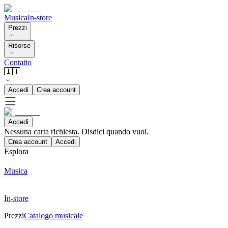
Musica
In-store
Prezzi
Risorse
Contatto
🇮🇹
Accedi
Crea account
Accedi
Nessuna carta richiesta. Disdici quando vuoi.
Crea account
Accedi
Esplora
Musica
In-store
Prezzi
Catalogo musicale