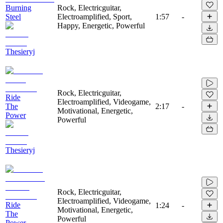
Burning
Rock, Electricguitar,
Steel
Electroamplified, Sport,
1:57
-
Happy, Energetic, Powerful
Thesieryj
Rock, Electricguitar,
Ride
Electroamplified, Videogame,
The
2:17
-
Motivational, Energetic,
Power
Powerful
Thesieryj
Rock, Electricguitar,
Electroamplified, Videogame,
Ride
1:24
-
Motivational, Energetic,
The
Powerful
Power