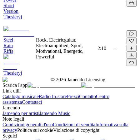
Short
Version
Thesieryj
Steel
Rock, Electricguitar,
Rain
Electroamplified, Sport,
2:10
-
Riffs
Motivational, Energetic,
Powerful
Thesieryj
©
2026
Jamendo Licensing
Scarica l'app
Link utili
Catalogo musicale
Radio In-store
Prezzi
Contatto
Centro
assistenza
Contattaci
Jamendo
Jamendo per artisti
Jamendo Music
Note legali
Condizioni generali d'uso
Condizioni di vendita
Informativa sulla
privacy
Politica sui cookie
Violazione di copyright
Seguici