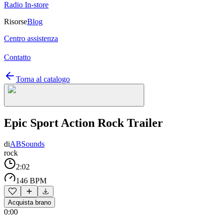
Radio In-store
Risorse
Blog
Centro assistenza
Contatto
Torna al catalogo
Epic Sport Action Rock Trailer
di
ABSounds
rock
2:02
146 BPM
Acquista brano
0:00