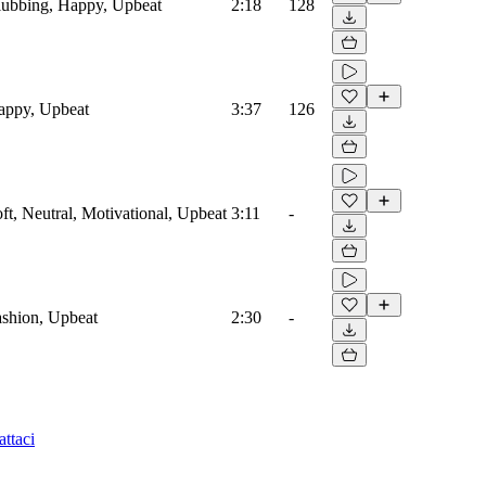
Clubbing, Happy, Upbeat
2:18
128
Happy, Upbeat
3:37
126
oft, Neutral, Motivational, Upbeat
3:11
-
Fashion, Upbeat
2:30
-
ttaci