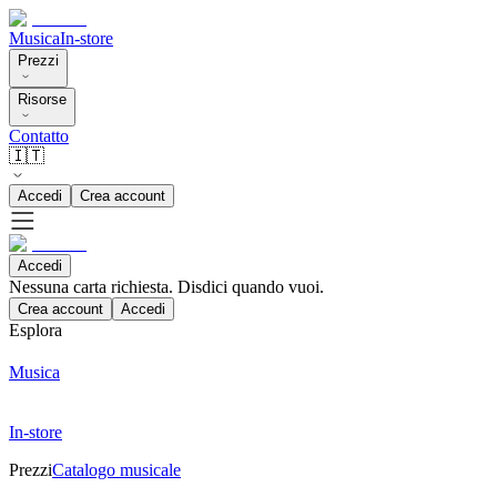
Musica
In-store
Prezzi
Risorse
Contatto
🇮🇹
Accedi
Crea account
Accedi
Nessuna carta richiesta. Disdici quando vuoi.
Crea account
Accedi
Esplora
Musica
In-store
Prezzi
Catalogo musicale