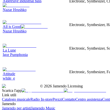
Aggresive industrial bass
Electronic, Synthesizer, 
Nazar Hrushko
Electronic, Synthesizer, 
All is Good
Nazar Hrushko
Electronic, Synthesizer, S
La Lune
Igor Pumphonia
Electronic, Synthesizer, 
Attitude
while_e
©
2026
Jamendo Licensing
Scarica l'app
Link utili
Catalogo musicale
Radio In-store
Prezzi
Contatto
Centro assistenza
Conta
Jamendo
Jamendo per artisti
Jamendo Music