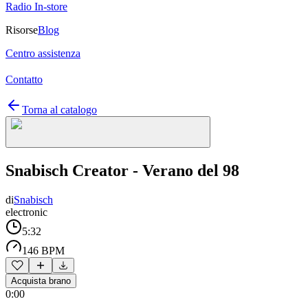
Radio In-store
Risorse
Blog
Centro assistenza
Contatto
Torna al catalogo
Snabisch Creator - Verano del 98
di
Snabisch
electronic
5:32
146 BPM
Acquista brano
0:00