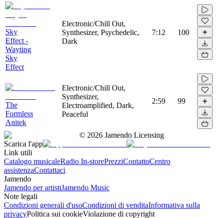
Electronic/Chill Out,
Sky
Synthesizer, Psychedelic,
7:12
100
Effect -
Dark
Wayting
Sky
Effect
Electronic/Chill Out,
Synthesizer,
2:59
99
The
Electroamplified, Dark,
Formless
Peaceful
Anitek
©
2026
Jamendo Licensing
Scarica l'app
Link utili
Catalogo musicale
Radio In-store
Prezzi
Contatto
Centro
assistenza
Contattaci
Jamendo
Jamendo per artisti
Jamendo Music
Note legali
Condizioni generali d'uso
Condizioni di vendita
Informativa sulla
privacy
Politica sui cookie
Violazione di copyright