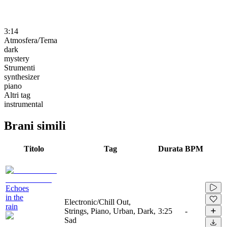
3:14
Atmosfera/Tema
dark
mystery
Strumenti
synthesizer
piano
Altri tag
instrumental
Brani simili
Titolo
Tag
Durata
BPM
Echoes
in the
Electronic/Chill Out,
rain
Strings, Piano, Urban, Dark,
3:25
-
Sad