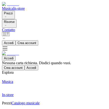
Musica
In-store
Prezzi
Risorse
Contatto
🇮🇹
Accedi
Crea account
Accedi
Nessuna carta richiesta. Disdici quando vuoi.
Crea account
Accedi
Esplora
Musica
In-store
Prezzi
Catalogo musicale