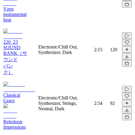
Vzen
instrumental
beat
220_23
Electronic/Chill Out,
SOUND
2:15
120
Synthesizer, Dark
BANK（サ
ウンド
バン
ク）
Classical
Electronic/Chill Out,
Grace
Synthesizer, Strings,
2:54
92
Neutral, Dark
Retroloop
Impressions