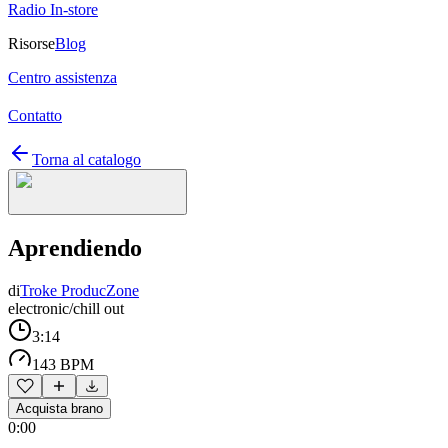
Radio In-store
Risorse
Blog
Centro assistenza
Contatto
Torna al catalogo
Aprendiendo
di
Troke ProducZone
electronic/chill out
3:14
143 BPM
Acquista brano
0:00