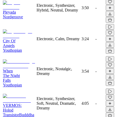
Electronic, Synthesizer,
3:50
-
Hybrid, Neutral, Dreamy
Pleyada
Nordgroove
Electronic, Calm, Dreamy
3:24
-
City Of
Angels
Youthopian
Electronic, Nostalgic,
When
3:54
-
Dreamy
The Night
Falls
Youthopian
Electronic, Synthesizer,
Soft, Neutral, Dramatic,
4:05
-
VERMOS:
Dreamy
Holod
TransistorBudddha