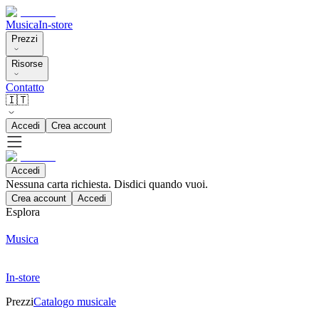
Musica
In-store
Prezzi
Risorse
Contatto
🇮🇹
Accedi
Crea account
Accedi
Nessuna carta richiesta. Disdici quando vuoi.
Crea account
Accedi
Esplora
Musica
In-store
Prezzi
Catalogo musicale