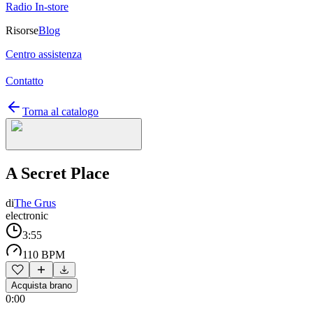
Radio In-store
Risorse
Blog
Centro assistenza
Contatto
Torna al catalogo
A Secret Place
di
The Grus
electronic
3:55
110 BPM
Acquista brano
0:00