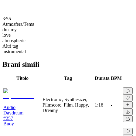
3:55
Atmosfera/Tema
dreamy
love
atmospheric
Altri tag
instrumental
Brani simili
Titolo
Tag
Durata
BPM
Electronic, Synthesizer,
Filmscore, Film, Happy,
1:16
-
Audio
Dreamy
Daydream
#257
Buoy