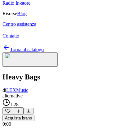
Radio In-store
Risorse
Blog
Centro assistenza
Contatto
Torna al catalogo
Heavy Bags
di
LEXMusic
alternative
1:28
Acquista brano
0:00