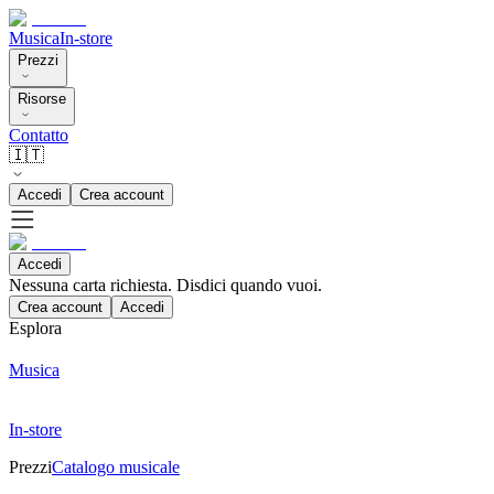
Musica
In-store
Prezzi
Risorse
Contatto
🇮🇹
Accedi
Crea account
Accedi
Nessuna carta richiesta. Disdici quando vuoi.
Crea account
Accedi
Esplora
Musica
In-store
Prezzi
Catalogo musicale