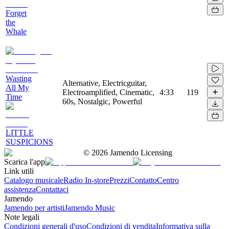
Forget
the
Whale
Wasting
Alternative, Electricguitar,
All My
Electroamplified, Cinematic,
4:33
119
Time
60s, Nostalgic, Powerful
LITTLE
SUSPICIONS
©
2026
Jamendo Licensing
Scarica l'app
Link utili
Catalogo musicale
Radio In-store
Prezzi
Contatto
Centro
assistenza
Contattaci
Jamendo
Jamendo per artisti
Jamendo Music
Note legali
Condizioni generali d'uso
Condizioni di vendita
Informativa sulla