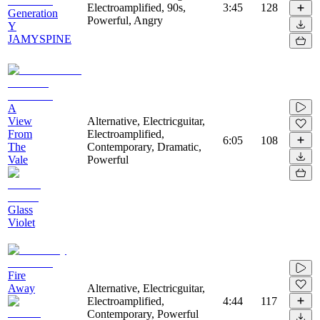
Electroamplified, 90s,
3:45
128
Generation
Powerful, Angry
Y
JAMYSPINE
A
View
Alternative, Electricguitar,
From
Electroamplified,
6:05
108
The
Contemporary, Dramatic,
Vale
Powerful
Glass
Violet
Fire
Away
Alternative, Electricguitar,
Electroamplified,
4:44
117
Contemporary, Powerful