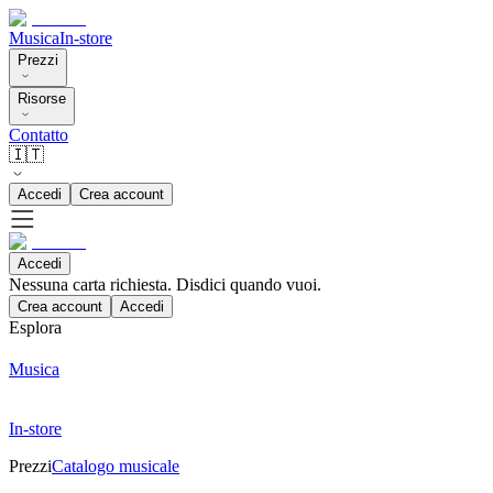
Musica
In-store
Prezzi
Risorse
Contatto
🇮🇹
Accedi
Crea account
Accedi
Nessuna carta richiesta. Disdici quando vuoi.
Crea account
Accedi
Esplora
Musica
In-store
Prezzi
Catalogo musicale