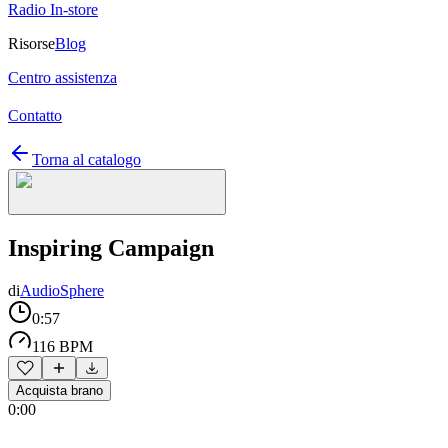
Radio In-store
Risorse
Blog
Centro assistenza
Contatto
Torna al catalogo
Inspiring Campaign
di
AudioSphere
0:57
116 BPM
Acquista brano
0:00