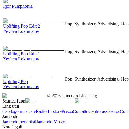
Igor Pumphonia
Pop, Synthesizer, Advertising, Hap
Uplifting Pop Edit 2
Yevhen Lokhmatov
Pop, Synthesizer, Advertising, Hap
Uplifting Pop Edit 1
Yevhen Lokhmatov
Pop, Synthesizer, Advertising, Hap
Uplifting Pop
Yevhen Lokhmatov
©
2026
Jamendo Licensing
Scarica l'app
Link utili
Catalogo musicale
Radio In-store
Prezzi
Contatto
Centro assistenza
Conta
Jamendo
Jamendo per artisti
Jamendo Music
Note legali