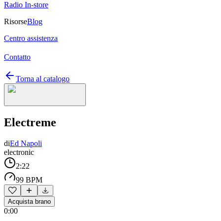
Radio In-store
Risorse
Blog
Centro assistenza
Contatto
Torna al catalogo
Electreme
di
Ed Napoli
electronic
2:22
99 BPM
Acquista brano
0:00