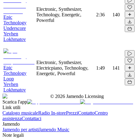
Electronic, Synthesizer,
Technology, Energetic,
2:36
140
Epic
Powerful
Technology
Underscore
Yevhen
Lokhmatov
Electronic, Synthesizer,
Epic
Electricpiano, Technology,
1:49
141
Technology
Energetic, Powerful
Loop
Yevhen
Lokhmatov
©
2026
Jamendo Licensing
Scarica l'app
Link utili
Catalogo musicale
Radio In-store
Prezzi
Contatto
Centro
assistenza
Contattaci
Jamendo
Jamendo per artisti
Jamendo Music
Note legali