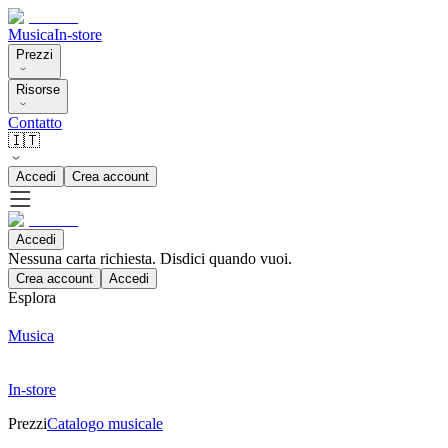
Musica
In-store
Prezzi
Risorse
Contatto
🇮🇹
Accedi
Crea account
Accedi
Nessuna carta richiesta. Disdici quando vuoi.
Crea account
Accedi
Esplora
Musica
In-store
Prezzi
Catalogo musicale