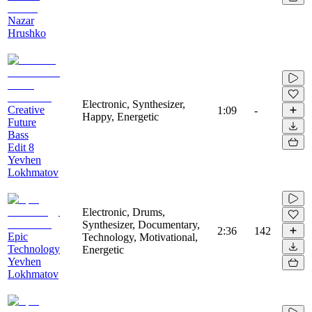
Nazar
Hrushko
Electronic, Synthesizer,
Creative
1:09
-
Happy, Energetic
Future
Bass
Edit 8
Yevhen
Lokhmatov
Electronic, Drums,
Synthesizer, Documentary,
2:36
142
Epic
Technology, Motivational,
Technology
Energetic
Yevhen
Lokhmatov