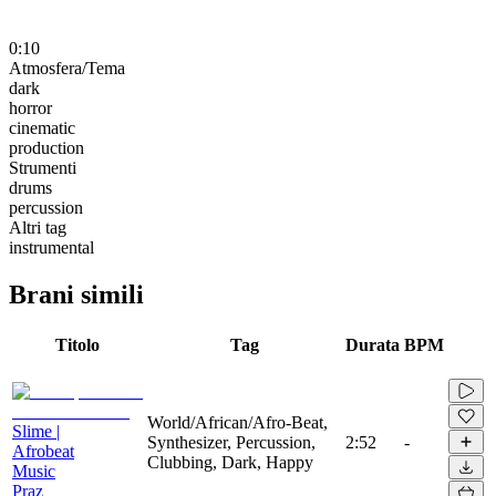
0:10
Atmosfera/Tema
dark
horror
cinematic
production
Strumenti
drums
percussion
Altri tag
instrumental
Brani simili
Titolo
Tag
Durata
BPM
World/African/Afro-Beat,
Slime |
Synthesizer, Percussion,
2:52
-
Afrobeat
Clubbing, Dark, Happy
Music
Praz