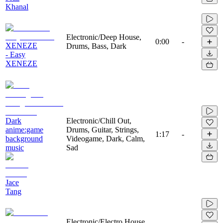
Khanal
Electronic/Deep House,
0:00
-
XENEZE
Drums, Bass, Dark
- Easy
XENEZE
Dark
Electronic/Chill Out,
anime:game
Drums, Guitar, Strings,
1:17
-
background
Videogame, Dark, Calm,
music
Sad
Jace
Tang
Electronic/Electro House,