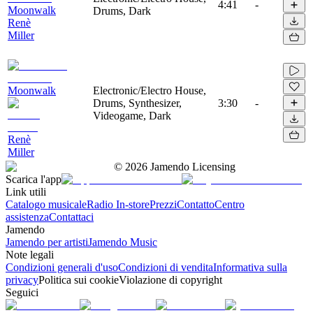
4:41
-
Moonwalk
Drums, Dark
Renè
Miller
Moonwalk
Electronic/Electro House,
Drums, Synthesizer,
3:30
-
Videogame, Dark
Renè
Miller
©
2026
Jamendo Licensing
Scarica l'app
Link utili
Catalogo musicale
Radio In-store
Prezzi
Contatto
Centro
assistenza
Contattaci
Jamendo
Jamendo per artisti
Jamendo Music
Note legali
Condizioni generali d'uso
Condizioni di vendita
Informativa sulla
privacy
Politica sui cookie
Violazione di copyright
Seguici