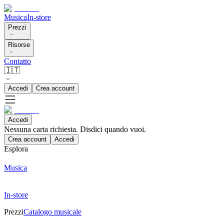
Musica
In-store
Prezzi
Risorse
Contatto
🇮🇹
Accedi
Crea account
Accedi
Nessuna carta richiesta. Disdici quando vuoi.
Crea account
Accedi
Esplora
Musica
In-store
Prezzi
Catalogo musicale