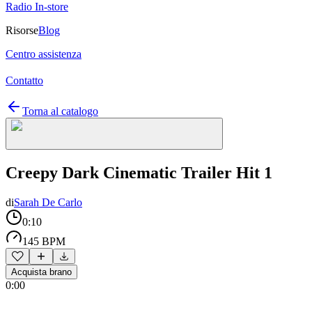
Radio In-store
Risorse
Blog
Centro assistenza
Contatto
Torna al catalogo
Creepy Dark Cinematic Trailer Hit 1
di
Sarah De Carlo
0:10
145 BPM
Acquista brano
0:00