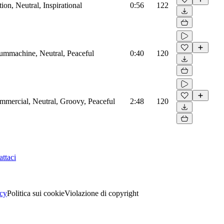
on, Neutral, Inspirational
0:56
122
rummachine, Neutral, Peaceful
0:40
120
mmercial, Neutral, Groovy, Peaceful
2:48
120
ttaci
acy
Politica sui cookie
Violazione di copyright