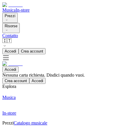
Musica
In-store
Prezzi
Risorse
Contatto
🇮🇹
Accedi
Crea account
Accedi
Nessuna carta richiesta. Disdici quando vuoi.
Crea account
Accedi
Esplora
Musica
In-store
Prezzi
Catalogo musicale