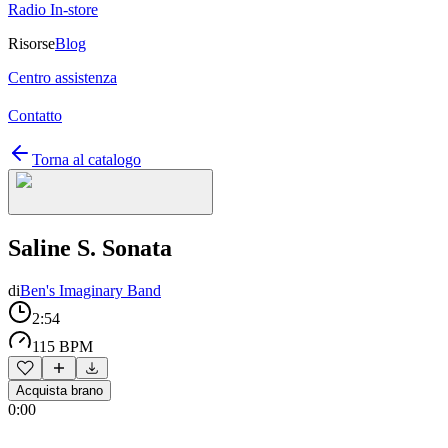
Radio In-store
Risorse
Blog
Centro assistenza
Contatto
Torna al catalogo
Saline S. Sonata
di
Ben's Imaginary Band
2:54
115 BPM
Acquista brano
0:00