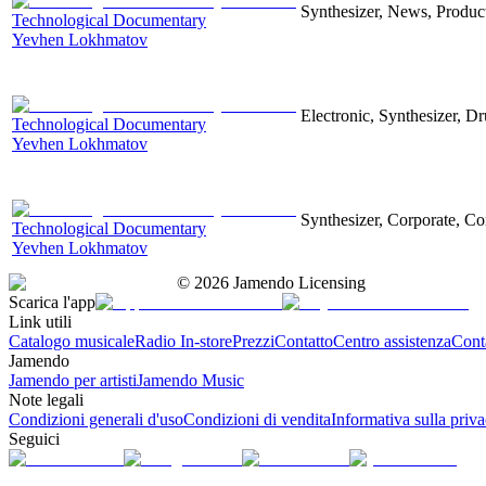
Synthesizer, News, Producti
Technological Documentary
Yevhen Lokhmatov
Electronic, Synthesizer, D
Technological Documentary
Yevhen Lokhmatov
Synthesizer, Corporate, Co
Technological Documentary
Yevhen Lokhmatov
©
2026
Jamendo Licensing
Scarica l'app
Link utili
Catalogo musicale
Radio In-store
Prezzi
Contatto
Centro assistenza
Conta
Jamendo
Jamendo per artisti
Jamendo Music
Note legali
Condizioni generali d'uso
Condizioni di vendita
Informativa sulla priv
Seguici