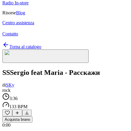
Radio In-store
Risorse
Blog
Centro assistenza
Contatto
Torna al catalogo
SSSergio feat Maria - Расскажи
di
SKy
rock
3:36
133 BPM
Acquista brano
0:00