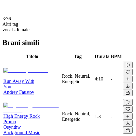
3:36
Altri tag
vocal - female
Brani simili
Titolo
Tag
Durata
BPM
Rock, Neutral,
4:10
-
Run Away With
Energetic
You
Andrey Faustov
Rock, Neutral,
High Energy Rock
1:31
-
Energetic
Promo
Osynthw
Background Music