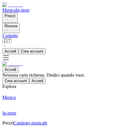
Musica
In-store
Prezzi
Risorse
Contatto
🇮🇹
Accedi
Crea account
Accedi
Nessuna carta richiesta. Disdici quando vuoi.
Crea account
Accedi
Esplora
Musica
In-store
Prezzi
Catalogo musicale