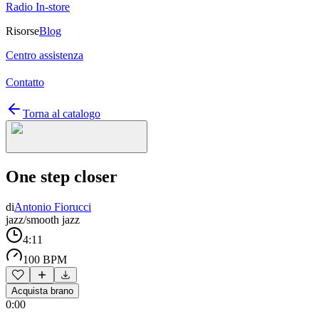
Radio In-store
Risorse
Blog
Centro assistenza
Contatto
Torna al catalogo
One step closer
di
Antonio Fiorucci
jazz/smooth jazz
4:11
100 BPM
Acquista brano
0:00