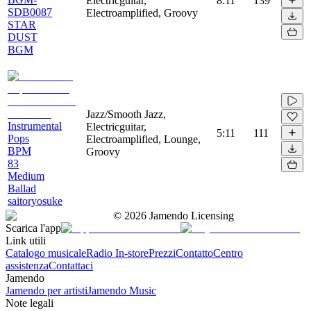
Electricguitar,
8:11
139
SDB0087
Electroamplified, Groovy
STAR
DUST
BGM
Jazz/Smooth Jazz,
Instrumental
Electricguitar,
5:11
111
Pops
Electroamplified, Lounge,
BPM
Groovy
83
Medium
Ballad
saitoryosuke
©
2026
Jamendo Licensing
Scarica l'app
Link utili
Catalogo musicale
Radio In-store
Prezzi
Contatto
Centro
assistenza
Contattaci
Jamendo
Jamendo per artisti
Jamendo Music
Note legali