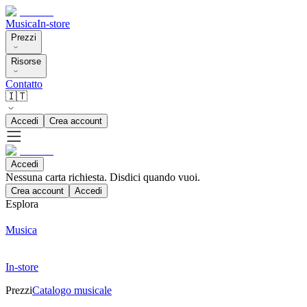
Musica
In-store
Prezzi
Risorse
Contatto
🇮🇹
Accedi
Crea account
Accedi
Nessuna carta richiesta. Disdici quando vuoi.
Crea account
Accedi
Esplora
Musica
In-store
Prezzi
Catalogo musicale