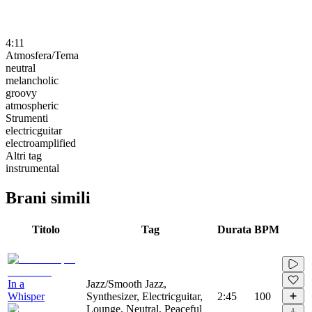
4:11
Atmosfera/Tema
neutral
melancholic
groovy
atmospheric
Strumenti
electricguitar
electroamplified
Altri tag
instrumental
Brani simili
Titolo
Tag
Durata
BPM
In a
Jazz/Smooth Jazz,
Whisper
Synthesizer, Electricguitar,
2:45
100
Lounge, Neutral, Peaceful