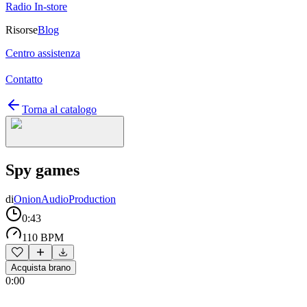
Radio In-store
Risorse
Blog
Centro assistenza
Contatto
Torna al catalogo
Spy games
di
OnionAudioProduction
0:43
110 BPM
Acquista brano
0:00