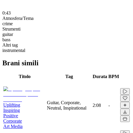
0:43
Atmosfera/Tema
crime
Strumenti
guitar
bass
Altri tag
instrumental
Brani simili
Titolo
Tag
Durata
BPM
Guitar, Corporate,
Uplifting
2:08
-
Neutral, Inspirational
Inspiring
Positive
Corporate
Art Media