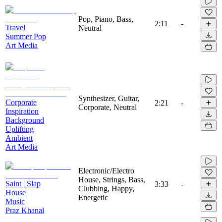
Pop, Piano, Bass,
2:11
-
Travel
Neutral
Summer Pop
Art Media
Synthesizer, Guitar,
Corporate
2:21
-
Corporate, Neutral
Inspiration
Background
Uplifting
Ambient
Art Media
Electronic/Electro
House, Strings, Bass,
Saint | Slap
3:33
-
Clubbing, Happy,
House
Energetic
Music
Praz Khanal