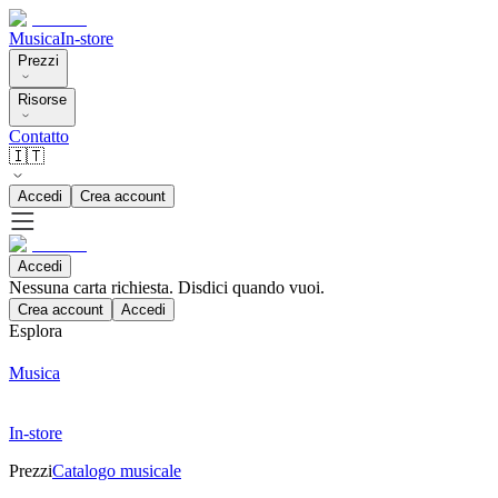
Musica
In-store
Prezzi
Risorse
Contatto
🇮🇹
Accedi
Crea account
Accedi
Nessuna carta richiesta. Disdici quando vuoi.
Crea account
Accedi
Esplora
Musica
In-store
Prezzi
Catalogo musicale