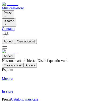
Musica
In-store
Prezzi
Risorse
Contatto
🇮🇹
Accedi
Crea account
Accedi
Nessuna carta richiesta. Disdici quando vuoi.
Crea account
Accedi
Esplora
Musica
In-store
Prezzi
Catalogo musicale