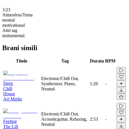
3:23
Atmosfera/Tema
neutral
motivational
Altri tag
instrumental
Brani simili
Titolo
Tag
Durata
BPM
Electronic/Chill Out,
Deep
Synthesizer, Piano,
1:26
-
Chill
Neutral
House
Art Media
Electronic/Chill Out,
Acousticguitar, Relaxing,
2:53
-
Feeling
Neutral
The Lift