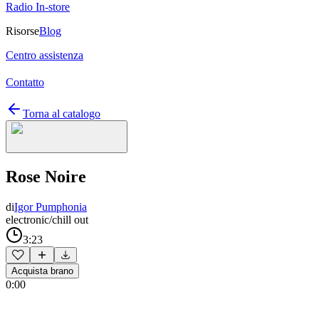
Radio In-store
Risorse
Blog
Centro assistenza
Contatto
Torna al catalogo
Rose Noire
di
Igor Pumphonia
electronic/chill out
3:23
Acquista brano
0:00