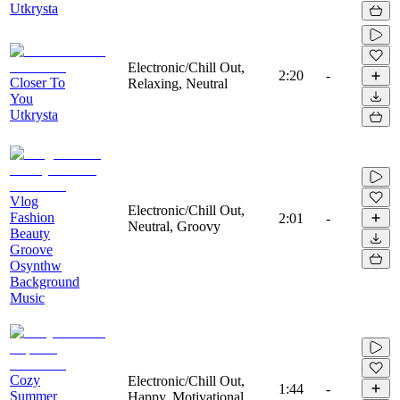
Utkrysta
Electronic/Chill Out,
2:20
-
Closer To
Relaxing, Neutral
You
Utkrysta
Vlog
Electronic/Chill Out,
Fashion
2:01
-
Neutral, Groovy
Beauty
Groove
Osynthw
Background
Music
Cozy
Electronic/Chill Out,
1:44
-
Summer
Happy, Motivational