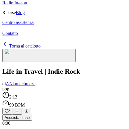
Radio In-store
Risorse
Blog
Centro assistenza
Contatto
Torna al catalogo
Life in Travel | Indie Rock
di
ANtarcticbreeze
pop
2:13
90 BPM
Acquista brano
0:00