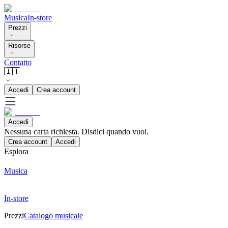
Musica
In-store
Prezzi
Risorse
Contatto
🇮🇹
Accedi
Crea account
Accedi
Nessuna carta richiesta. Disdici quando vuoi.
Crea account
Accedi
Esplora
Musica
In-store
Prezzi
Catalogo musicale