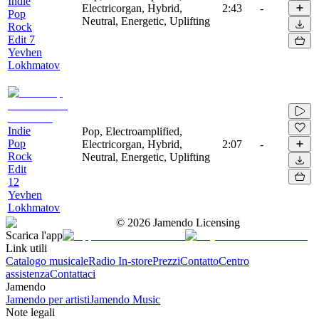
Indie
Electricorgan, Hybrid,
2:43
-
Pop
Neutral, Energetic, Uplifting
Rock
Edit 7
Yevhen
Lokhmatov
Indie
Pop, Electroamplified,
Pop
Electricorgan, Hybrid,
2:07
-
Rock
Neutral, Energetic, Uplifting
Edit
12
Yevhen
Lokhmatov
©
2026
Jamendo Licensing
Scarica l'app
Link utili
Catalogo musicale
Radio In-store
Prezzi
Contatto
Centro
assistenza
Contattaci
Jamendo
Jamendo per artisti
Jamendo Music
Note legali