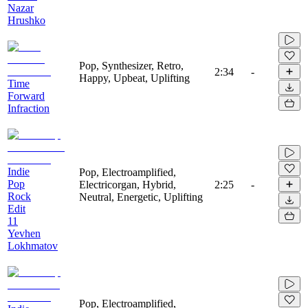
Nazar
Hrushko
Pop, Synthesizer, Retro,
2:34
-
Happy, Upbeat, Uplifting
Time
Forward
Infraction
Indie
Pop, Electroamplified,
Pop
Electricorgan, Hybrid,
2:25
-
Rock
Neutral, Energetic, Uplifting
Edit
11
Yevhen
Lokhmatov
Pop, Electroamplified,