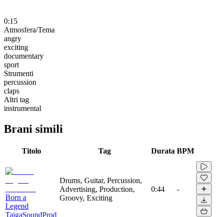
0:15
Atmosfera/Tema
angry
exciting
documentary
sport
Strumenti
percussion
claps
Altri tag
instrumental
Brani simili
Titolo
Tag
Durata
BPM
Drums, Guitar, Percussion,
Advertising, Production,
0:44
-
Born a
Groovy, Exciting
Legend
TaigaSoundProd