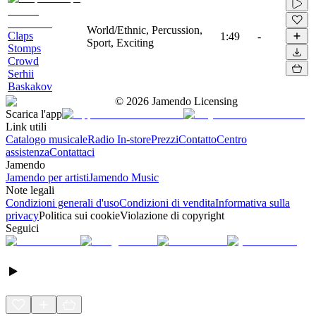
World/Ethnic, Percussion,
Claps
1:49
-
Sport, Exciting
Stomps
Crowd
Serhii
Baskakov
©
2026
Jamendo Licensing
Scarica l'app
Link utili
Catalogo musicale
Radio In-store
Prezzi
Contatto
Centro
assistenza
Contattaci
Jamendo
Jamendo per artisti
Jamendo Music
Note legali
Condizioni generali d'uso
Condizioni di vendita
Informativa sulla
privacy
Politica sui cookie
Violazione di copyright
Seguici