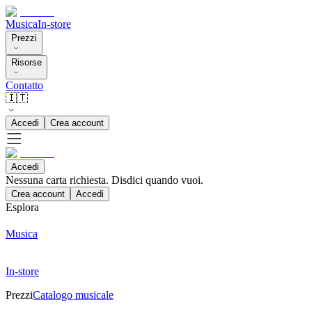
Musica
In-store
Prezzi
Risorse
Contatto
🇮🇹
Accedi
Crea account
Accedi
Nessuna carta richiesta. Disdici quando vuoi.
Crea account
Accedi
Esplora
Musica
In-store
Prezzi
Catalogo musicale