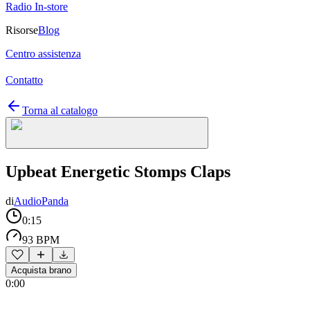
Radio In-store
Risorse
Blog
Centro assistenza
Contatto
Torna al catalogo
Upbeat Energetic Stomps Claps
di
AudioPanda
0:15
93 BPM
Acquista brano
0:00