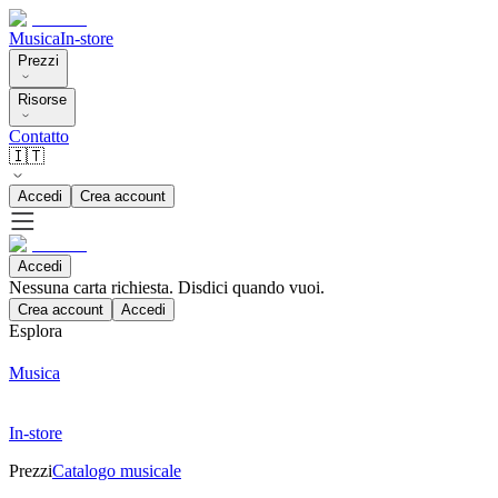
Musica
In-store
Prezzi
Risorse
Contatto
🇮🇹
Accedi
Crea account
Accedi
Nessuna carta richiesta. Disdici quando vuoi.
Crea account
Accedi
Esplora
Musica
In-store
Prezzi
Catalogo musicale