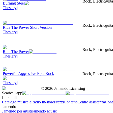
Rock, Electricguita
Burning Steel
Thesieryj
Rock, Electricguit
Ride The Power Short Version
Thesieryj
Rock, Electricguit
Ride The Power
Thesieryj
Powerful Aggressive Epic Rock
Rock, Electricguita
Thesieryj
©
2026
Jamendo Licensing
Scarica l'app
Link utili
Catalogo musicale
Radio In-store
Prezzi
Contatto
Centro assistenza
Conta
Jamendo
Jamendo per artisti
Jamendo Music