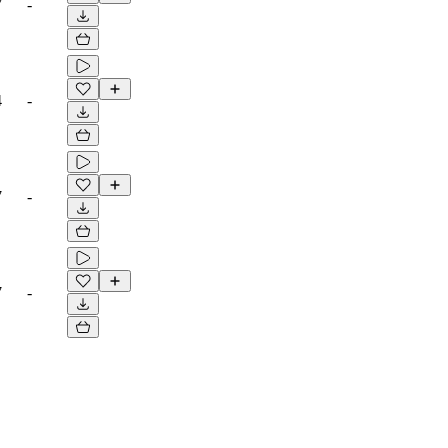
7
-
4
-
7
-
7
-