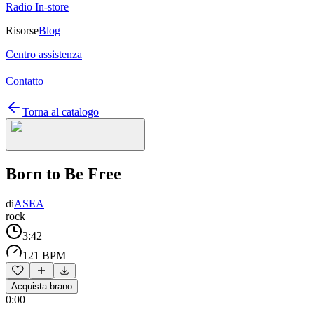
Radio In-store
Risorse
Blog
Centro assistenza
Contatto
Torna al catalogo
Born to Be Free
di
ASEA
rock
3:42
121 BPM
Acquista brano
0:00