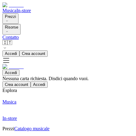
Musica
In-store
Prezzi
Risorse
Contatto
🇮🇹
Accedi
Crea account
Accedi
Nessuna carta richiesta. Disdici quando vuoi.
Crea account
Accedi
Esplora
Musica
In-store
Prezzi
Catalogo musicale