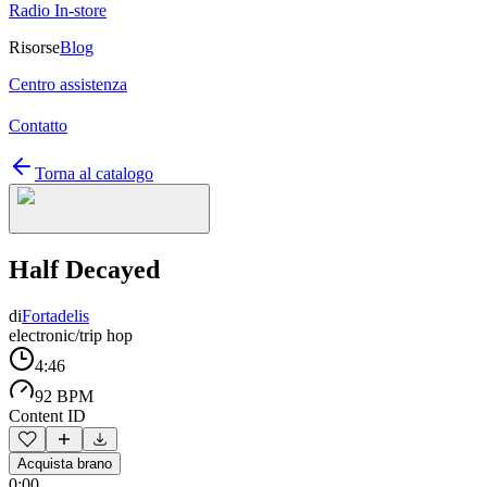
Radio In-store
Risorse
Blog
Centro assistenza
Contatto
Torna al catalogo
Half Decayed
di
Fortadelis
electronic/trip hop
4:46
92 BPM
Content ID
Acquista brano
0:00