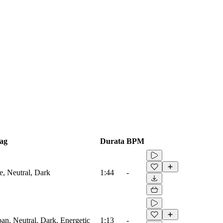
ag
Durata
BPM
e, Neutral, Dark
1:44
-
ban, Neutral, Dark, Energetic
1:13
-