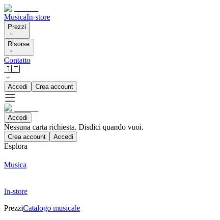
Musica
In-store
Prezzi
Risorse
Contatto
🇮🇹
Accedi
Crea account
Accedi
Nessuna carta richiesta. Disdici quando vuoi.
Crea account
Accedi
Esplora
Musica
In-store
Prezzi
Catalogo musicale