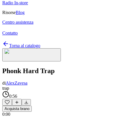
Radio In-store
Risorse
Blog
Centro assistenza
Contatto
Torna al catalogo
Phonk Hard Trap
di
AlexZavesa
trap
0:56
Acquista brano
0:00