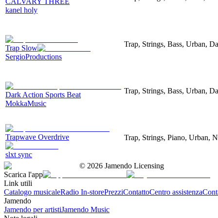
CALVARY THREE
kanel holy
Trap, Strings, Bass, Urban, D
Trap Slow
SergioProductions
Trap, Strings, Bass, Urban, D
Dark Action Sports Beat
MokkaMusic
Trapwave Overdrive
Trap, Strings, Piano, Urban, N
slxt sync
©
2026
Jamendo Licensing
Scarica l'app
Link utili
Catalogo musicale
Radio In-store
Prezzi
Contatto
Centro assistenza
Conta
Jamendo
Jamendo per artisti
Jamendo Music