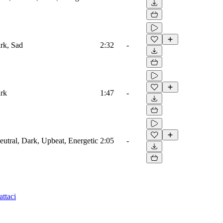
ark, Sad
2:32
-
ark
1:47
-
eutral, Dark, Upbeat, Energetic
2:05
-
ttaci