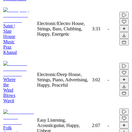
Electronic/Electro House,
Saint |
Strings, Bass, Clubbing,
3:33
-
Slap
Happy, Energetic
House
Music
Praz
Khanal
Electronic/Deep House,
Where
Strings, Piano, Advertising,
3:02
-
the
Happy, Peaceful
Wind
Blows
Wavit
Easy Listening,
Acousticguitar, Happy,
2:07
-
Folk
Upbeat