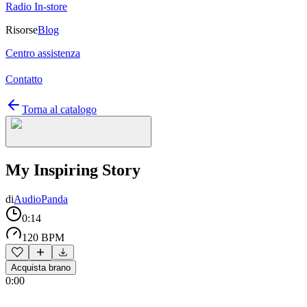
Radio In-store
Risorse
Blog
Centro assistenza
Contatto
Torna al catalogo
My Inspiring Story
di
AudioPanda
0:14
120 BPM
Acquista brano
0:00