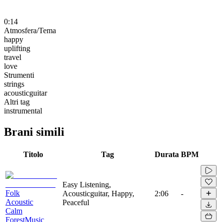
0:14
Atmosfera/Tema
happy
uplifting
travel
love
Strumenti
strings
acousticguitar
Altri tag
instrumental
Brani simili
Titolo
Tag
Durata
BPM
Easy Listening,
Folk
Acousticguitar, Happy,
2:06
-
Acoustic
Peaceful
Calm
ForestMusic