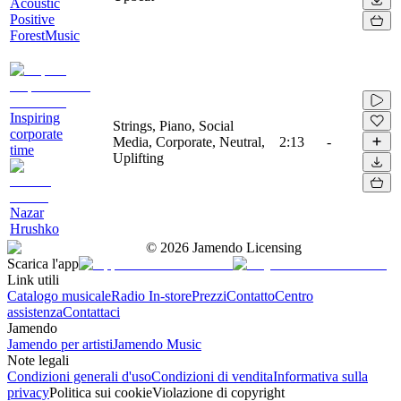
Acoustic
Positive
ForestMusic
Inspiring
Strings, Piano, Social
corporate
Media, Corporate, Neutral,
2:13
-
time
Uplifting
Nazar
Hrushko
©
2026
Jamendo Licensing
Scarica l'app
Link utili
Catalogo musicale
Radio In-store
Prezzi
Contatto
Centro
assistenza
Contattaci
Jamendo
Jamendo per artisti
Jamendo Music
Note legali
Condizioni generali d'uso
Condizioni di vendita
Informativa sulla
privacy
Politica sui cookie
Violazione di copyright