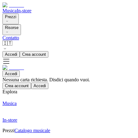
Musica
In-store
Prezzi
Risorse
Contatto
🇮🇹
Accedi
Crea account
Accedi
Nessuna carta richiesta. Disdici quando vuoi.
Crea account
Accedi
Esplora
Musica
In-store
Prezzi
Catalogo musicale