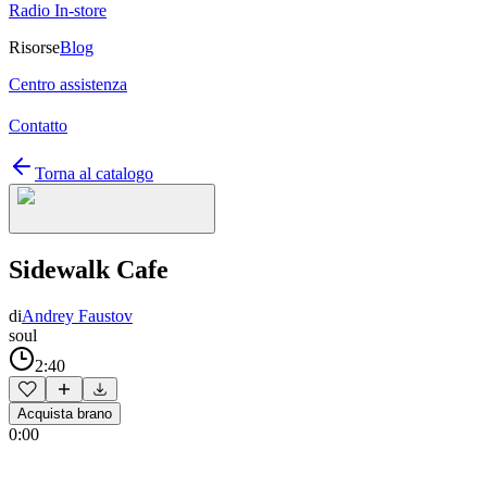
Radio In-store
Risorse
Blog
Centro assistenza
Contatto
Torna al catalogo
Sidewalk Cafe
di
Andrey Faustov
soul
2:40
Acquista brano
0:00