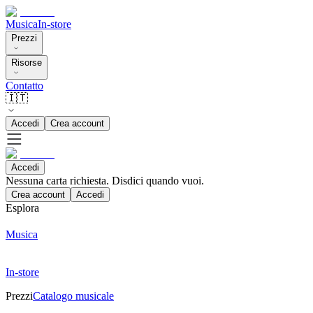
Musica
In-store
Prezzi
Risorse
Contatto
🇮🇹
Accedi
Crea account
Accedi
Nessuna carta richiesta. Disdici quando vuoi.
Crea account
Accedi
Esplora
Musica
In-store
Prezzi
Catalogo musicale