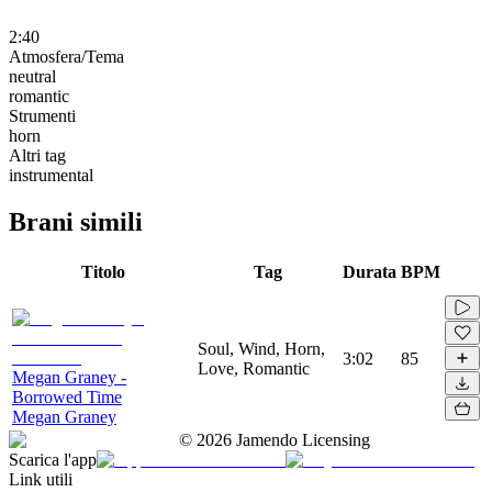
2:40
Atmosfera/Tema
neutral
romantic
Strumenti
horn
Altri tag
instrumental
Brani simili
Titolo
Tag
Durata
BPM
Soul, Wind, Horn,
3:02
85
Love, Romantic
Megan Graney -
Borrowed Time
Megan Graney
©
2026
Jamendo Licensing
Scarica l'app
Link utili