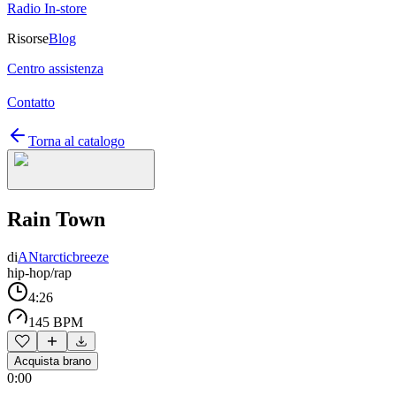
Radio In-store
Risorse
Blog
Centro assistenza
Contatto
Torna al catalogo
Rain Town
di
ANtarcticbreeze
hip-hop/rap
4:26
145 BPM
Acquista brano
0:00