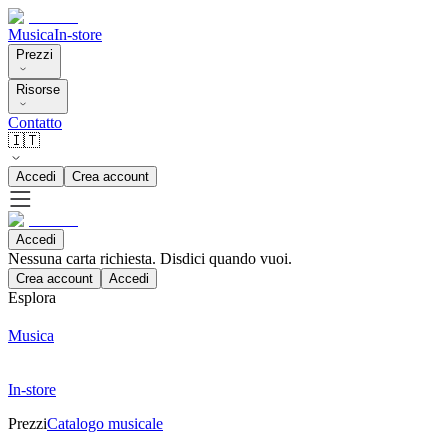
Musica
In-store
Prezzi
Risorse
Contatto
🇮🇹
Accedi
Crea account
Accedi
Nessuna carta richiesta. Disdici quando vuoi.
Crea account
Accedi
Esplora
Musica
In-store
Prezzi
Catalogo musicale