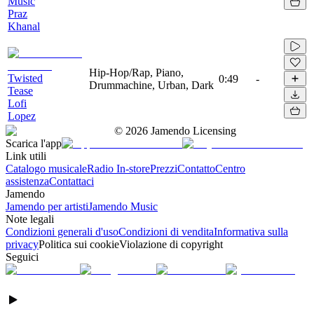
Music
Praz
Khanal
Hip-Hop/Rap, Piano,
Twisted
0:49
-
Drummachine, Urban, Dark
Tease
Lofi
Lopez
©
2026
Jamendo Licensing
Scarica l'app
Link utili
Catalogo musicale
Radio In-store
Prezzi
Contatto
Centro
assistenza
Contattaci
Jamendo
Jamendo per artisti
Jamendo Music
Note legali
Condizioni generali d'uso
Condizioni di vendita
Informativa sulla
privacy
Politica sui cookie
Violazione di copyright
Seguici