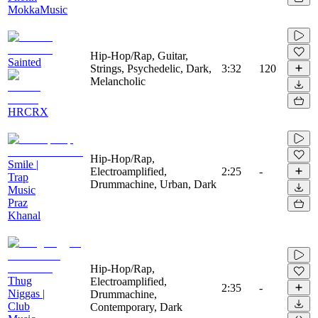
MokkaMusic
Hip-Hop/Rap, Guitar,
Sainted
Strings, Psychedelic, Dark,
3:32
120
Melancholic
HRCRX
Hip-Hop/Rap,
Smile |
Electroamplified,
2:25
-
Trap
Drummachine, Urban, Dark
Music
Praz
Khanal
Hip-Hop/Rap,
Thug
Electroamplified,
2:35
-
Niggas |
Drummachine,
Club
Contemporary, Dark