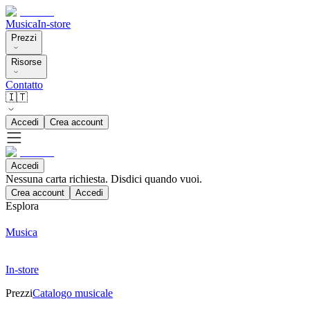
Musica
In-store
Prezzi
Risorse
Contatto
🇮🇹
Accedi
Crea account
Accedi
Nessuna carta richiesta. Disdici quando vuoi.
Crea account
Accedi
Esplora
Musica
In-store
Prezzi
Catalogo musicale