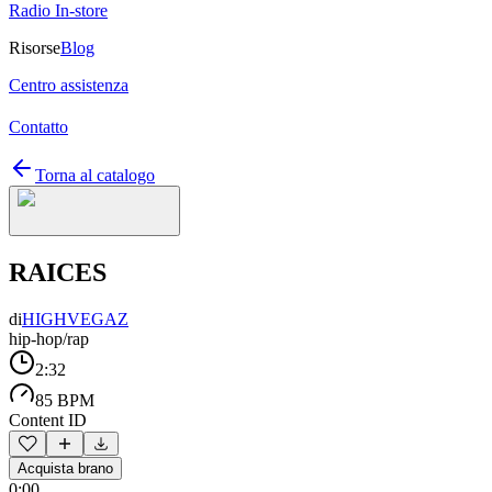
Radio In-store
Risorse
Blog
Centro assistenza
Contatto
Torna al catalogo
RAICES
di
HIGHVEGAZ
hip-hop/rap
2:32
85 BPM
Content ID
Acquista brano
0:00