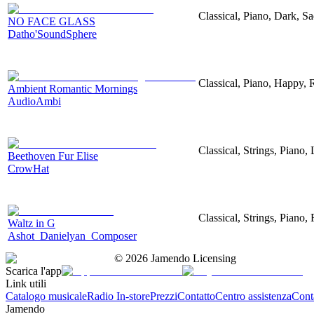
Classical, Piano, Dark, S
NO FACE GLASS
Datho'SoundSphere
Classical, Piano, Happy,
Ambient Romantic Mornings
AudioAmbi
Classical, Strings, Piano
Beethoven Fur Elise
CrowHat
Classical, Strings, Piano
Waltz in G
Ashot_Danielyan_Composer
©
2026
Jamendo Licensing
Scarica l'app
Link utili
Catalogo musicale
Radio In-store
Prezzi
Contatto
Centro assistenza
Conta
Jamendo