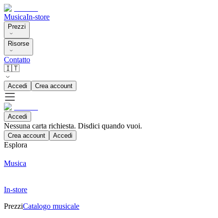
Musica
In-store
Prezzi
Risorse
Contatto
🇮🇹
Accedi
Crea account
Accedi
Nessuna carta richiesta. Disdici quando vuoi.
Crea account
Accedi
Esplora
Musica
In-store
Prezzi
Catalogo musicale