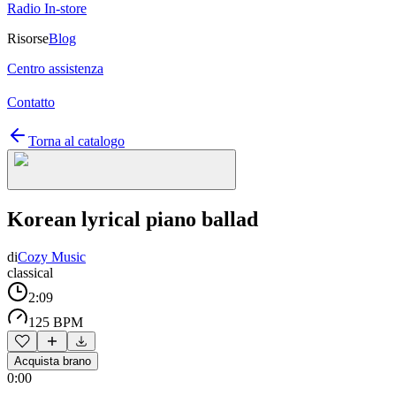
Radio In-store
Risorse
Blog
Centro assistenza
Contatto
Torna al catalogo
Korean lyrical piano ballad
di
Cozy Music
classical
2:09
125 BPM
Acquista brano
0:00