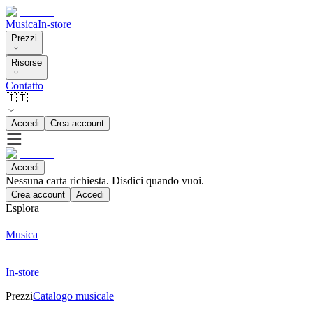
Musica
In-store
Prezzi
Risorse
Contatto
🇮🇹
Accedi
Crea account
Accedi
Nessuna carta richiesta. Disdici quando vuoi.
Crea account
Accedi
Esplora
Musica
In-store
Prezzi
Catalogo musicale