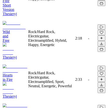
Free
Short
Version
Thesieryj
Wild
Rock/Hard Rock,
and
Electricguitar,
2:18
-
Free
Electroamplified, Hybrid,
Happy, Energetic
Thesieryj
Rock/Hard Rock,
Hearts
Electricguitar,
in Fire
2:33
-
Electroamplified, Sport,
Neutral, Energetic, Powerful
Thesieryj