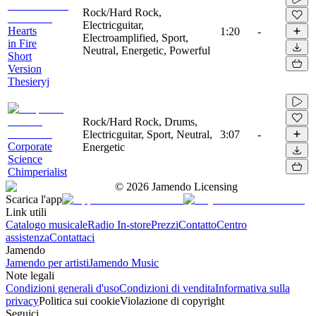
Rock/Hard Rock,
Electricguitar,
Hearts
1:20
-
Electroamplified, Sport,
in Fire
Neutral, Energetic, Powerful
Short
Version
Thesieryj
Rock/Hard Rock, Drums,
Electricguitar, Sport, Neutral,
3:07
-
Corporate
Energetic
Science
Chimperialist
©
2026
Jamendo Licensing
Scarica l'app
Link utili
Catalogo musicale
Radio In-store
Prezzi
Contatto
Centro
assistenza
Contattaci
Jamendo
Jamendo per artisti
Jamendo Music
Note legali
Condizioni generali d'uso
Condizioni di vendita
Informativa sulla
privacy
Politica sui cookie
Violazione di copyright
Seguici