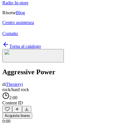
Radio In-store
Risorse
Blog
Centro assistenza
Contatto
Torna al catalogo
Aggressive Power
di
Thesieryj
rock/hard rock
2:00
Content ID
Acquista brano
0:00