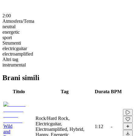
2:00
Atmosfera/Tema
neutral
energetic
sport
Strumenti
electricguitar
electroamplified
Altri tag
instrumental
Brani simili
Titolo
Tag
Durata
BPM
Rock/Hard Rock,
Electricguitar,
Wild
1:12
-
Electroamplified, Hybrid,
and
Happy, Energetic