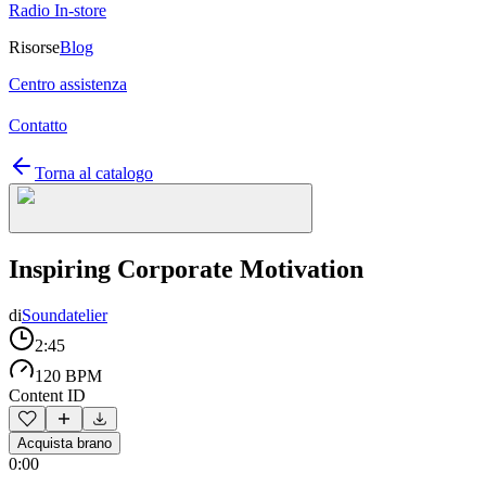
Radio In-store
Risorse
Blog
Centro assistenza
Contatto
Torna al catalogo
Inspiring Corporate Motivation
di
Soundatelier
2:45
120 BPM
Content ID
Acquista brano
0:00