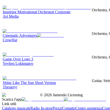
Orchestra, 
Inspiring Motivational Orchestral Corporate
Art Media
Orchestra, 
Cinematic Adventures
CrowHat
Orchestra, 
Game Over Logo 3
Yevhen Lokhmatov
Guitar, Str
Shine Like The Sun Short Version
Thesieryj
©
2026
Jamendo Licensing
Scarica l'app
Link utili
Catalogo musicale
Radio In-store
Prezzi
Contatto
Centro assistenza
Conta