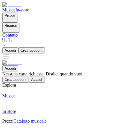
Musica
In-store
Prezzi
Risorse
Contatto
🇮🇹
Accedi
Crea account
Accedi
Nessuna carta richiesta. Disdici quando vuoi.
Crea account
Accedi
Esplora
Musica
In-store
Prezzi
Catalogo musicale