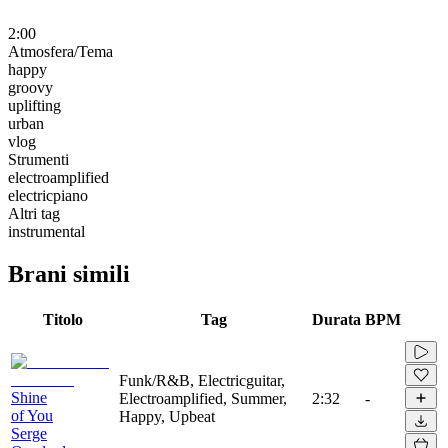
2:00
Atmosfera/Tema
happy
groovy
uplifting
urban
vlog
Strumenti
electroamplified
electricpiano
Altri tag
instrumental
Brani simili
Titolo
Tag
Durata
BPM
Funk/R&B, Electricguitar,
Shine
Electroamplified, Summer,
2:32
-
of You
Happy, Upbeat
Serge