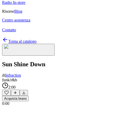
Radio In-store
Risorse
Blog
Centro assistenza
Contatto
Torna al catalogo
Sun Shine Down
di
Infraction
funk/r&b
2:00
Acquista brano
0:00