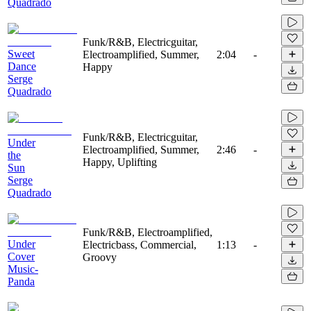
Quadrado
Funk/R&B, Electricguitar,
Sweet
Electroamplified, Summer,
2:04
-
Dance
Happy
Serge
Quadrado
Funk/R&B, Electricguitar,
Under
Electroamplified, Summer,
2:46
-
the
Happy, Uplifting
Sun
Serge
Quadrado
Funk/R&B, Electroamplified,
Under
Electricbass, Commercial,
1:13
-
Cover
Groovy
Music-
Panda