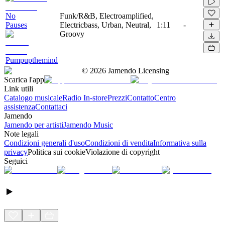
No
Funk/R&B, Electroamplified,
Pauses
Electricbass, Urban, Neutral,
1:11
-
Groovy
Pumpupthemind
©
2026
Jamendo Licensing
Scarica l'app
Link utili
Catalogo musicale
Radio In-store
Prezzi
Contatto
Centro
assistenza
Contattaci
Jamendo
Jamendo per artisti
Jamendo Music
Note legali
Condizioni generali d'uso
Condizioni di vendita
Informativa sulla
privacy
Politica sui cookie
Violazione di copyright
Seguici