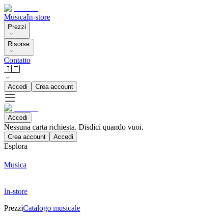
Musica
In-store
Prezzi
Risorse
Contatto
🇮🇹
Accedi
Crea account
Accedi
Nessuna carta richiesta. Disdici quando vuoi.
Crea account
Accedi
Esplora
Musica
In-store
Prezzi
Catalogo musicale